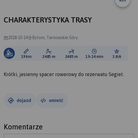
A
B
CHARAKTERYSTYKA TRASY
2018-10-14
Bytom, Tarnowskie Góry
Długość trasy:
Suma przewyższeń:
Suma spadków:
Średni czas potrzebny 
Ocena tras
19 km
2485 m
2485 m
1 h 24 min
3.8/6
Krótki, jesienny spacer rowerowy do rezerwatu Segiet.
dojazd
umieść
Komentarze