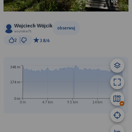
Wojciech Wójcik
obserwuj
woytekw75
1 km
2
3.8/6
© Traseo Map
© OpenMapTiles
© OpenStreetMap contributors
348 m
174 m
0 m
0 m
4.7 km
9.5 km
14 km
19 km
km