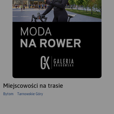
wyposażenie samochodu,
rodzaje winiet).
Mapę offline można zakupić
w aplikacji Traseo na
urządzenia mobilne.
Rok
wydania 2020
Miejscowości na trasie
Bytom
Tarnowskie Góry