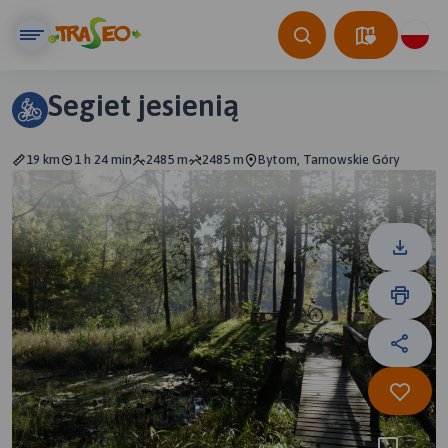
Segiet jesienią
19 km
1 h 24 min
2485 m
2485 m
Bytom, Tarnowskie Góry