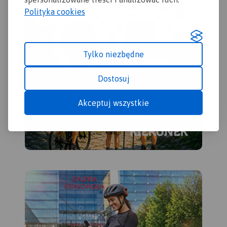
parki narodowe, uzdrowiska,
Polityka cookies
większe ośrodki narciarskie,
obiekty na Liście
UNESCO. Legenda w
językach: polskim,
Tylko niezbędne
angielskim, czeskim i
słowackim.
Dostosuj
Mapa dodatkowo zawiera:
- schemat dróg płatnych na
Słowacji i w Czechach;
Akceptuj wszystkie
- wykaz węzłów na
autostradach i drogach
ekspresowych na Słowacji;
- plany Pragi i Bratysławy;
- schemat metra w Pradze;
- informacje praktyczne dla
podróżujących samochodem
po Słowacji i Czechach
(m.in.: wybrane przepisy
drogowe, wymagane
dokumenty, obowiązkowe