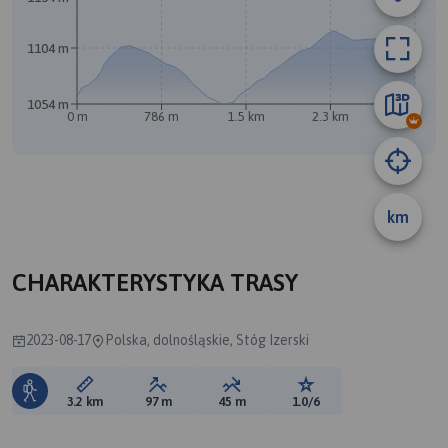
1104 m
A
1054 m
0 m
786 m
1.5 km
2.3 km
3.1 km
B
km
CHARAKTERYSTYKA TRASY
2023-08-17
Polska, dolnośląskie, Stóg Izerski
Długość trasy:
Suma przewyższeń:
Suma spadków:
Ocena trasy:
3.2 km
97 m
45 m
1.0/6