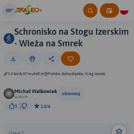
Schronisko na Stogu Izerskim
- Wieża na Smrek
3.2 km
97 m
45 m
Polska, dolnośląskie, Stóg Izerski
Michał Walkowiak
obserwuj
WalkoM
500 m
1
1.0/6
© Traseo Map
© OpenMapTiles
© OpenStreetMap contributors
1154 m