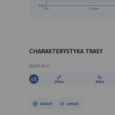
0 m
0 m
7.4 km
CHARAKTERYSTYKA TRASY
2019-06-17
Długość trasy:
Suma prz
29 km
478 m
dojazd
umieść