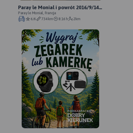
Paray le Monial i powrót 2016/9/14
23:34
Paray le Monial, Francja
6/6
734 km
8:16 h
2km