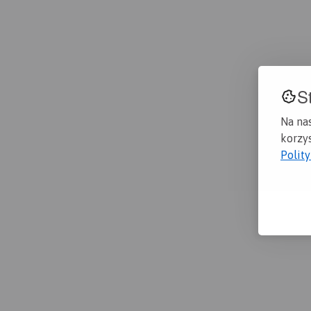
S
Na na
korzys
Polit