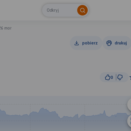
Odkryj
26 mor
pobierz
drukuj
0
3 k
© Traseo Map
© OpenMapTiles
© OpenStreetMap cont
B