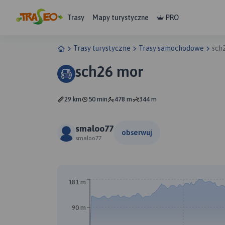
Trasy
Mapy turystyczne
PRO
Trasy turystyczne
Trasy samochodowe
sch
sch26 mor
29 km
50 min
478 m
344 m
smaloo77
obserwuj
smaloo77
181 m
90 m