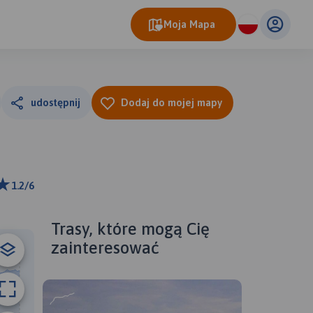
Moja Mapa
udostępnij
Dodaj do mojej mapy
1.2/6
m
ributors
Trasy, które mogą Cię
zainteresować