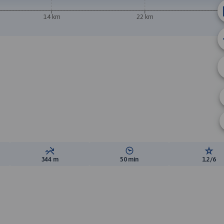
14 km
22 km
A
ewyższeń:
Suma spadków:
Średni czas potrzebny na pokon
Ocen
344 m
50 min
1.2/6