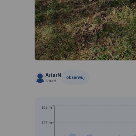
ArturN
obserwuj
ArturN
168 m
118 m