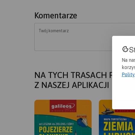
Komentarze
Twój komentarz
S
Na na
korzys
NA TYCH TRASACH PRZYD
Polit
Z NASZEJ APLIKACJI