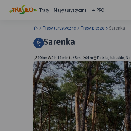
Trasy
Mapy turystyczne
PRO
Trasy turystyczne
Trasy piesze
Sarenka
Sarenka
10 km
2 h 11 min
65 m
64 m
Polska, lubuskie, N