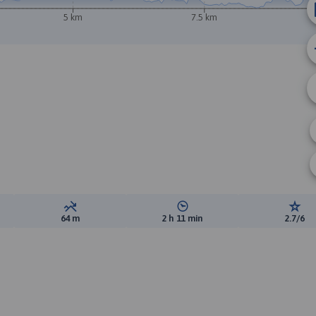
5 km
7.5 km
ewyższeń:
Suma spadków:
Średni czas potrzebny na pokon
Ocen
64 m
2 h 11 min
2.7/6