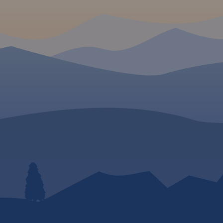
(naszesudety.pl). Wśród
polecanych atrakcji: zamki,
pałace, muzea, skanseny,
kopalnie, twierdze, osobliwości
przyrody, uzdrowiska i wiele
innych. Zapraszamy do
lektury! Mapę offline można
zakupić w aplikacji Traseo na
urządzenia mobilne.
Rok
wydania 2019