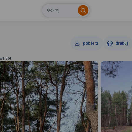
Odkryj
pobierz
drukuj
owa Sól