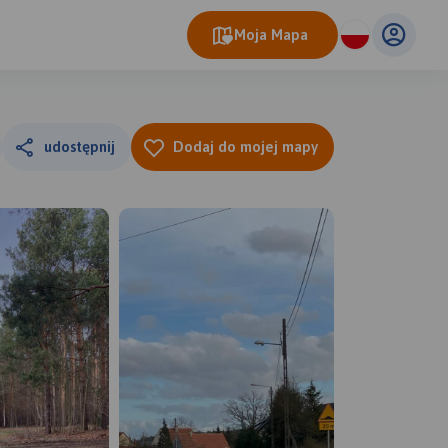
Moja Mapa
udostępnij
Dodaj do mojej mapy