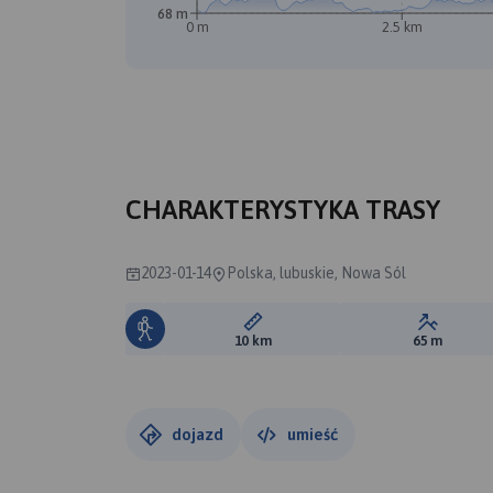
68 m
0 m
2.5 km
CHARAKTERYSTYKA TRASY
2023-01-14
Polska, lubuskie, Nowa Sól
Długość trasy:
Suma prz
10 km
65 m
dojazd
umieść