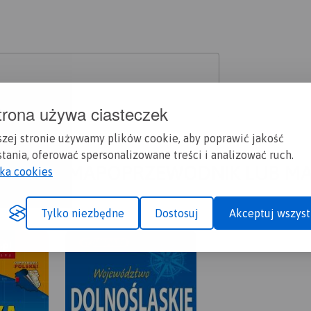
trona używa ciasteczek
szej stronie używamy plików cookie, aby poprawić jakość
tania, oferować spersonalizowane treści i analizować ruch.
A CI SIĘ MAPOPRZEWODNIK LUB M
yka cookies
Tylko niezbędne
Dostosuj
Akceptuj wszyst