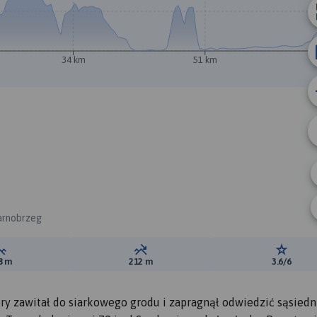
34 km
51 km
A
B
arnobrzeg
Suma przewyższeń:
Suma spadków:
Ocena t
8 m
212 m
3.6/6
ry zawitał do siarkowego grodu i zapragnął odwiedzić sąsiedn