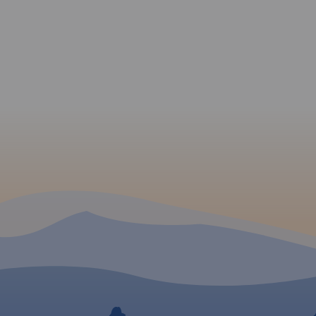
rskiej
czną
 między
dzy
ięg
efów
Gnojno