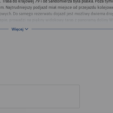
 Trasa do krajowej 79 i od Sandomierza była płaska. Poza tymi
m. Najtrudniejszy podjazd miał miejsce od przejazdu kolejo
wych. Do samego rezerwatu dojazd jest możliwy dwiema dro
pie, prowadzi na piękny widokowy taras z panoramą doliny Wi
ce Stalowej Woli ponad ścianą lasu). Po drodze, jako że grza
Więcej
 w: Obrazowie, sandomierskim Parku Piszczele, na wspomniane
oga" w Sielcu. W tym ostatnim kolega złapał gumę ale jechal 
rzeby wycieczki i wydobytej z czeluści rodzicielskiej piwnicy
j szansy na Euro z Czechami. Niestety tradycyjnie "nic się n