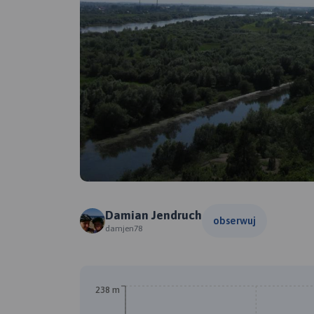
Damian Jendruch
obserwuj
damjen78
238 m