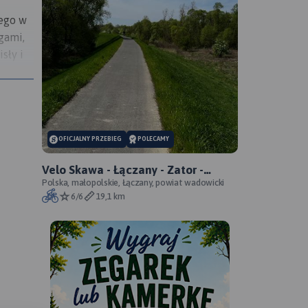
wego w
gami,
sły i
ło
j
na
.
ie
OFICJALNY PRZEBIEG
POLECAMY
Velo Skawa - Łączany - Zator -
oficjalny przebieg szlaku
Polska, małopolskie, Łączany, powiat wadowicki
6/6
19,1 km