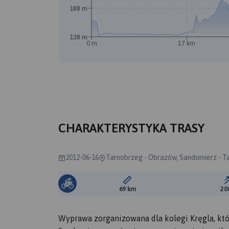
188 m
138 m
0 m
17 km
CHARAKTERYSTYKA TRASY
2012-06-16
Tarnobrzeg - Obrazów, Sandomierz - T
Długość trasy:
69 km
20
Wyprawa zorganizowana dla kolegi Kręgla, któ