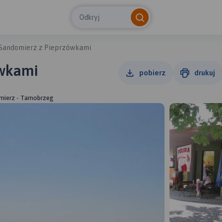
Odkryj
Sandomierz z Pieprzówkami
ówkami
pobierz
drukuj
mierz - Tarnobrzeg