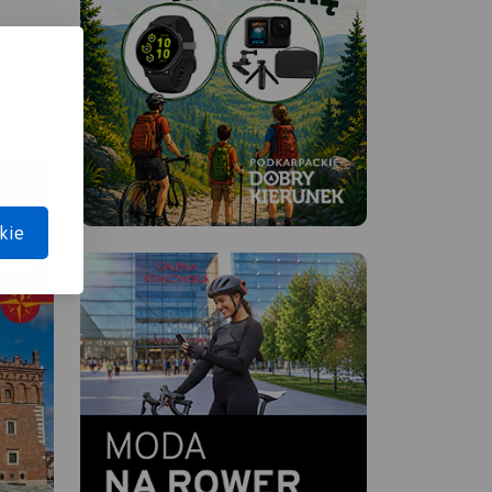
APA
kie