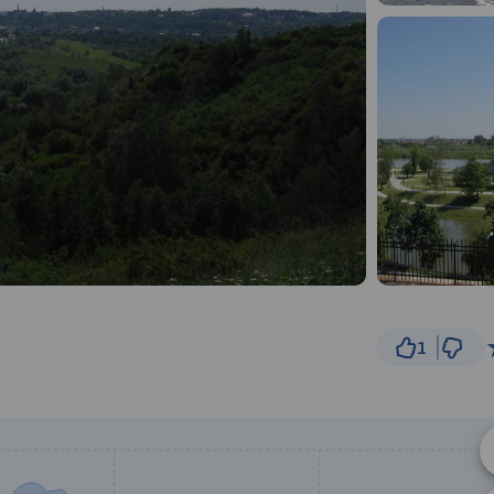
1
5 km
© Traseo Map
© OpenMapTiles
© OpenStreetMap cont