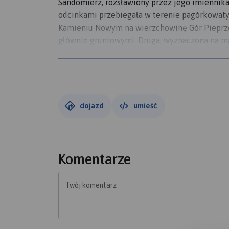
Sandomierz, rozsławiony przez jego imiennika.
odcinkami przebiegała w terenie pagórkowaty
Kamieniu Nowym na wierzchowinę Gór Pieprzo
głównie gruntowymi. Druga, wyznaczona na ma
Sandomierza (na wschodzie widać nawet wieżow
solidnie, było parę przystanków, a mianowice
wierzchowinie Pieprzówek oraz w zajeździe "K
mocno wysłużonej maszynie, odkurzonej na pot
Ukoronowaniem wyjazdu miał być mecz ostatnie
dojazd
umieść
stało".
Komentarze
Twój komentarz