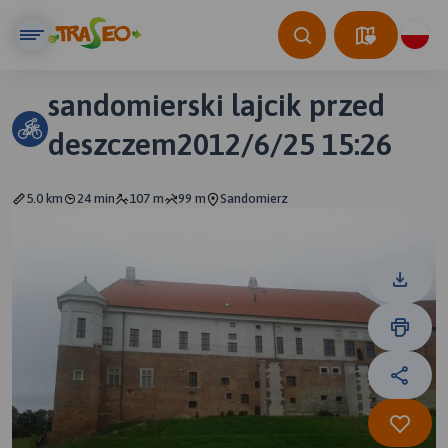
sandomierski lajcik przed
deszczem2012/6/25 15:26
5.0 km
24 min
107 m
99 m
Sandomierz