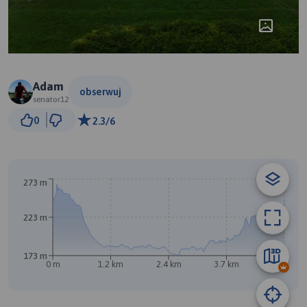
Adam
obserwuj
senator12
300 m
0
2.3/6
© Traseo Map
© OpenMapTiles
© OpenStreetMap contributors
B
273 m
A
223 m
173 m
0 m
1.2 km
2.4 km
3.7 km
4.9 km