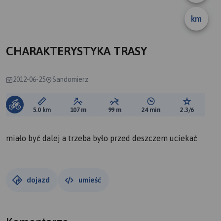
km
CHARAKTERYSTYKA TRASY
2012-06-25
Sandomierz
Długość trasy:
Suma przewyższeń:
Suma spadków:
Średni czas potrzebny 
Ocena tras
5.0 km
107 m
99 m
24 min
2.3/6
miało być dalej a trzeba było przed deszczem uciekać
dojazd
umieść