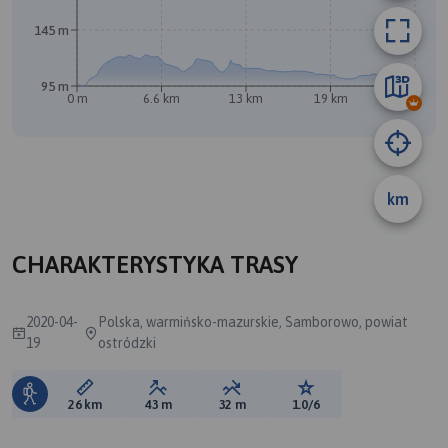
145 m
95 m
0 m
6.6 km
13 km
19 km
26 km
km
B
CHARAKTERYSTYKA TRASY
2020-04-
Polska, warmińsko-mazurskie, Samborowo, powiat
19
ostródzki
Długość trasy:
Suma przewyższeń:
Suma spadków:
Ocena trasy:
26 km
43 m
32 m
1.0/6