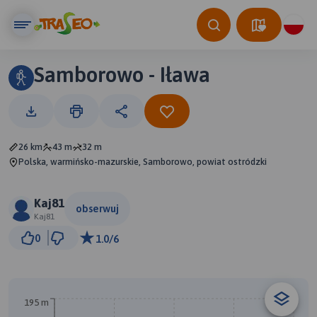
Samborowo - Iława
26 km
43 m
32 m
Polska, warmińsko-mazurskie, Samborowo, powiat ostródzki
Kaj81
obserwuj
Kaj81
3 km
0
1.0/6
© Traseo Map
© OpenMapTiles
© OpenStreetMap contributors
195 m
A