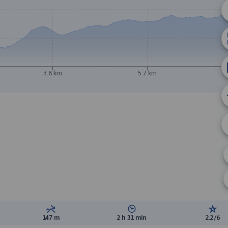
B
3.8 km
5.7 km
ewyższeń:
Suma spadków:
Średni czas potrzebny na pokon
Ocen
147 m
2 h 31 min
2.2/6