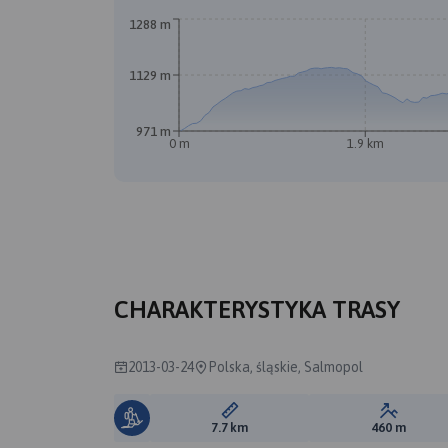
1288 m
1129 m
971 m
0 m
1.9 km
A
CHARAKTERYSTYKA TRASY
2013-03-24
Polska, śląskie, Salmopol
Długość trasy:
Suma prz
7.7 km
460 m