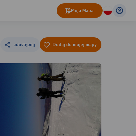
Moja Mapa
udostępnij
Dodaj do mojej mapy