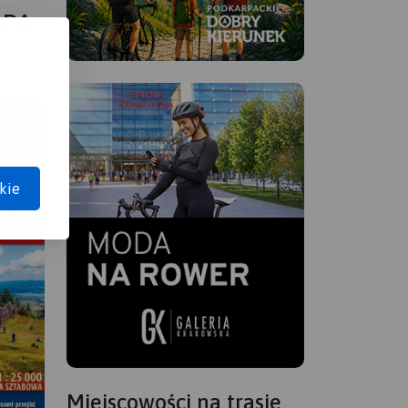
APA
kie
Miejscowości na trasie