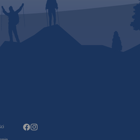
ci
rmin