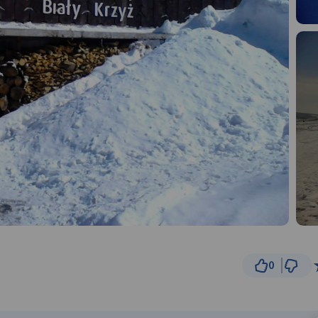
0
1 km
© Traseo Map
© OpenMapTiles
© OpenStreetMap cont