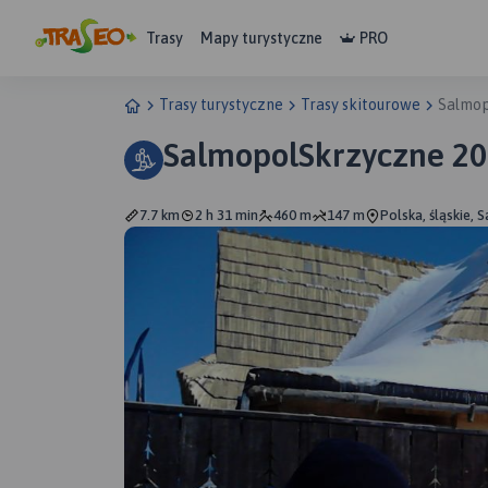
Trasy
Mapy turystyczne
PRO
Trasy turystyczne
Trasy skitourowe
Salmop
SalmopolSkrzyczne 2
7.7 km
2 h 31 min
460 m
147 m
Polska, śląskie, 