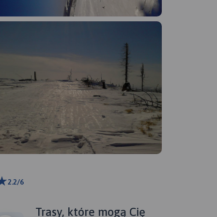
2.2/6
ributors
Trasy, które mogą Cię