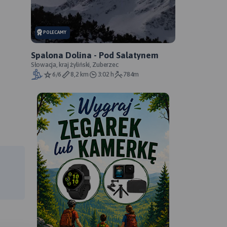
POLECAMY
Spalona Dolina - Pod Salatynem
Słowacja, kraj żyliński, Zuberzec
6/6
8,2 km
3:02 h
784m