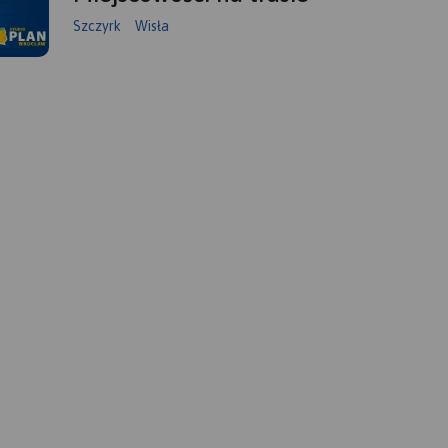
Szczyrk
Wisła