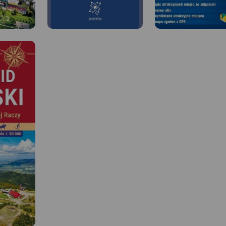
 W
kolice
MAPA TURYSTYCZNA W
APLIKACJI TRASEO
ści