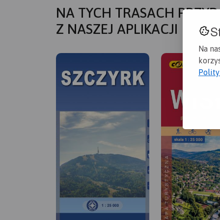
NA TYCH TRASACH PRZYD
Z NASZEJ APLIKACJI
S
Na na
korzys
Polit