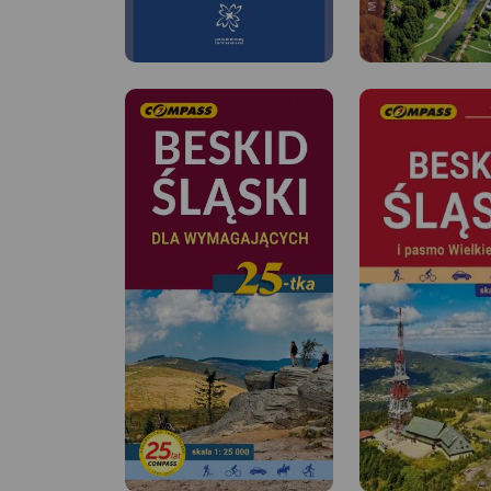
MAPA TURYSTYCZNA
APLIKACJI TRASEO
Mapa przedstawia o
ciekawej miejscowo