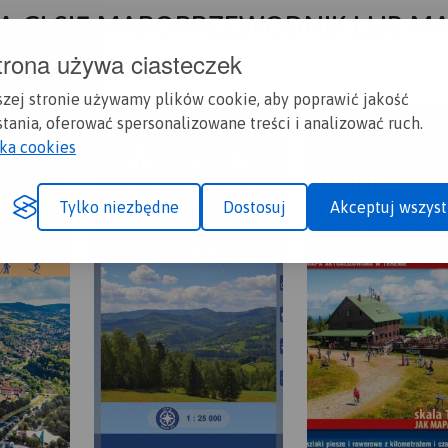
A CI SIĘ MAPOPRZEWODNIK LUB M
trona używa ciasteczek
szej stronie używamy plików cookie, aby poprawić jakość
tania, oferować spersonalizowane treści i analizować ruch.
yka cookies
Tylko niezbędne
Dostosuj
Akceptuj wszyst