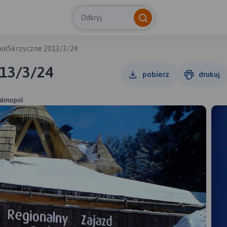
Odkryj
olSkrzyczne 2013/3/24
013/3/24
pobierz
drukuj
Salmopol