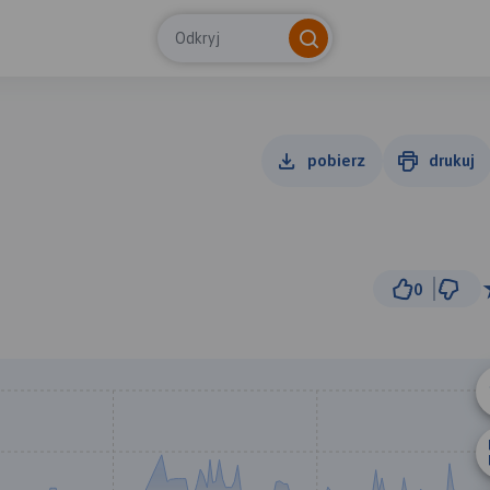
Odkryj
pobierz
drukuj
0
1 km
© Traseo Map
© OpenMapTiles
© OpenStreetMap cont