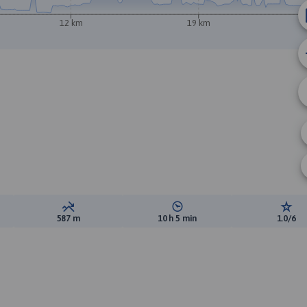
12 km
19 km
B
ewyższeń:
Suma spadków:
Średni czas potrzebny na pokon
Ocen
587 m
10 h 5 min
1.0/6