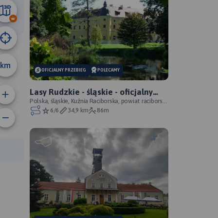
25 km
km
OFICJALNY PRZEBIEG
POLECAMY
Lasy Rudzkie - śląskie - oficjalny
przebieg
Polska, śląskie, Kuźnia Raciborska, powiat raciborski,
Park Krajobrazowy Cysterskie Kompozycje Krajo
6/6
34,9 km
86m
anie trasy:
a trasy: