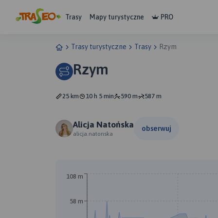
Trasy
Mapy turystyczne
PRO
Trasy turystyczne
Trasy
Rzym
Rzym
25 km
10 h 5 min
590 m
587 m
Alicja Natońska
obserwuj
alicja.natonska
A
108 m
58 m