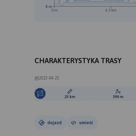
8 m
0 m
6.3 km
CHARAKTERYSTYKA TRASY
2023-04-25
Długość trasy:
Suma prz
25 km
590 m
dojazd
umieść