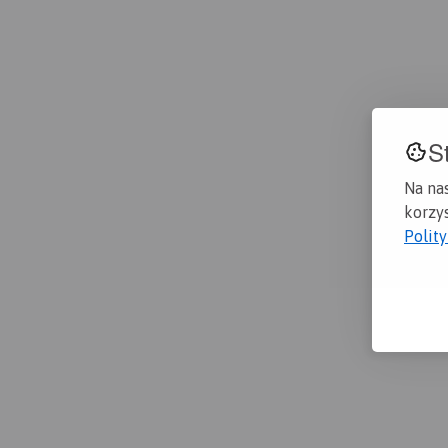
S
Na na
korzys
Polit