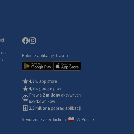
ci
rmin
Pobierz aplikację Traseo:
ny
4,8
w app store
4,8
w google play
Prawie
2 miliony
aktywnych
użytkowników
1.5 miliona
pobrań aplikacji
Stworzone z serduchem
W Polsce