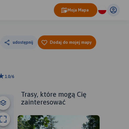
Moja Mapa
udostępnij
Dodaj do mojej mapy
1.0/6
ributors
Trasy, które mogą Cię
zainteresować