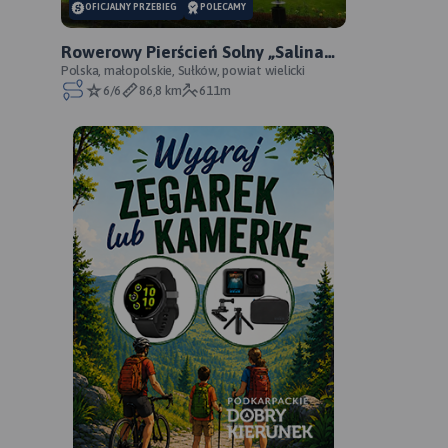
OFICJALNY PRZEBIEG
POLECAMY
Rowerowy Pierścień Solny „Salina
Cracoviensis” - oficjalny przebieg
Polska, małopolskie, Sułków, powiat wielicki
6/6
86,8 km
611m