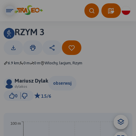
RZYM 3
6.9 km
0 m
0 m
Włochy, lacjum, Rzym
Mariusz Dylak
obserwuj
dylakos
500 m
0
1.5/6
© Traseo Map
© OpenMapTiles
© OpenStreetMap contributors
100 m