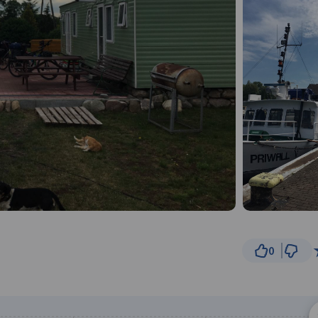
0
1
© Traseo Map
© OpenMapTiles
© OpenStreetMap cont
B