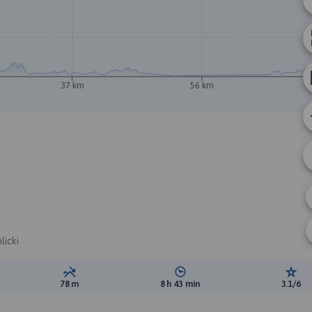
37 km
56 km
A
licki
ewyższeń:
Suma spadków:
Średni czas potrzebny na pokon
Ocen
78 m
8 h 43 min
3.1/6