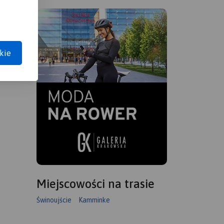
kie
Miejscowości na trasie
Świnoujście
Kamminke