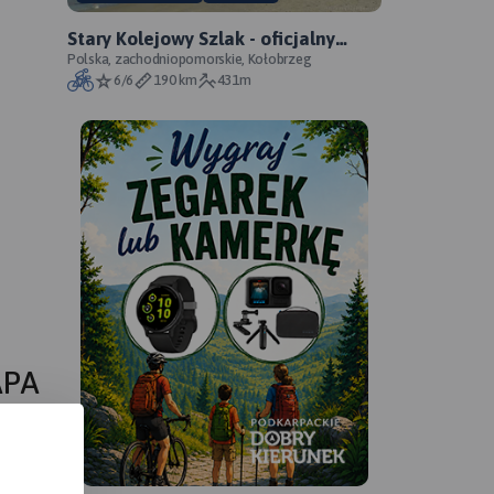
Stary Kolejowy Szlak - oficjalny
przebieg szlaku
Polska, zachodniopomorskie, Kołobrzeg
6/6
190 km
431m
APA