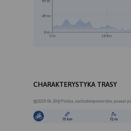
99 m
49 m
0 m
0 m
18 km
CHARAKTERYSTYKA TRASY
2019-06-20
Polska, zachodniopomorskie, powiat po
Długość trasy:
Suma prz
75 km
72 m