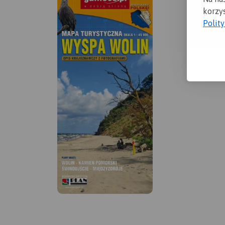
korzys
Polit