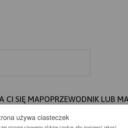
A CI SIĘ MAPOPRZEWODNIK LUB M
trona używa ciasteczek
szej stronie używamy plików cookie, aby poprawić jakość