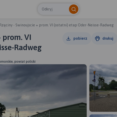
Odkryj
Rzęciny - Swinoujscie + prom. VI (ostatni) etap Oder-Neisse-Radweg
+ prom. VI
pobierz
drukuj
eisse-Radweg
morskie, powiat policki