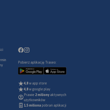
ci
rmin
Pobierz aplikację Traseo:
ny
4,8
w app store
4,8
w google play
Prawie
2 miliony
aktywnych
użytkowników
1.5 miliona
pobrań aplikacji