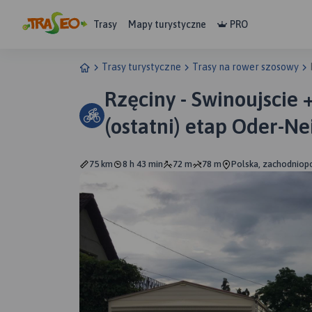
Trasy
Mapy turystyczne
PRO
Trasy turystyczne
Trasy na rower szosowy
Rzęciny - Swinoujscie 
(ostatni) etap Oder-N
75 km
8 h 43 min
72 m
78 m
Polska, zachodniopo