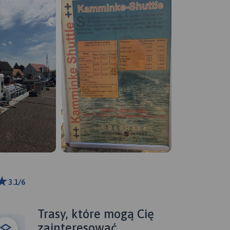
3.1/6
0 km
ributors
Trasy, które mogą Cię
zainteresować