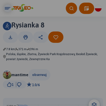
Rysianka 8
7.8 km
371 m
396 m
Polska, śląskie, Złatna, Żywiecki Park Krajobrazowy, Beskid Żywiecki,
powiat żywiecki, Zewnętrzne Ka
mantime
obserwuj
500 m
1
1.0/6
© Traseo Map
© OpenMapTiles
© OpenStreetMap contributors
B
A