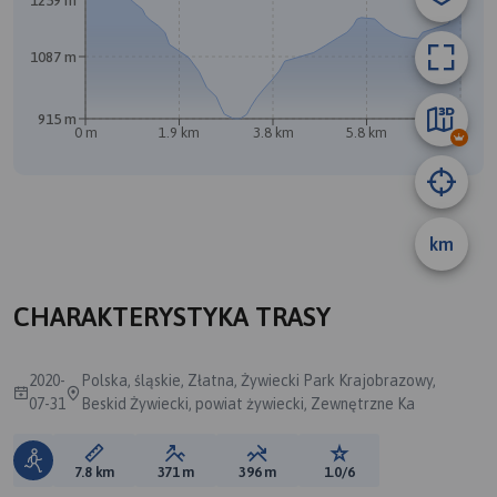
1259 m
1087 m
915 m
0 m
1.9 km
3.8 km
5.8 km
7.7 km
km
CHARAKTERYSTYKA TRASY
2020-
Polska, śląskie, Złatna, Żywiecki Park Krajobrazowy,
07-31
Beskid Żywiecki, powiat żywiecki, Zewnętrzne Ka
Długość trasy:
Suma przewyższeń:
Suma spadków:
Ocena trasy:
7.8 km
371 m
396 m
1.0/6