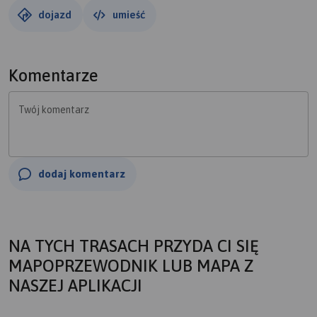
przez kubiesówkę aż do Trzech Kopców, później czerwony
dojazd
umieść
na Rysiankę i powrót żółtym do Ujsoł.
Komentarze
Twój komentarz
dodaj komentarz
NA TYCH TRASACH PRZYDA CI SIĘ
MAPOPRZEWODNIK LUB MAPA Z
NASZEJ APLIKACJI