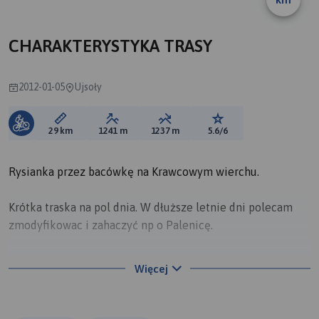
CHARAKTERYSTYKA TRASY
2012-01-05
Ujsoły
Długość trasy:
Suma przewyższeń:
Suma spadków:
Ocena trasy:
29 km
1241 m
1237 m
5.6/6
Rysianka przez bacówkę na Krawcowym wierchu.
Krótka traska na pol dnia. W dłuższe letnie dni polecam
zmodyfikowac i zahaczyć np o Palenicę.
Start i meta w Ujsołach, Od Glinki na Krawców jedziemy
Więcej
drogą krzyżową :)
Początkowo ulicą z ujsoł do Glinki, następnie szlak żółty