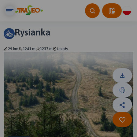
Rysianka
29 km
1241 m
1237 m
Ujsoły