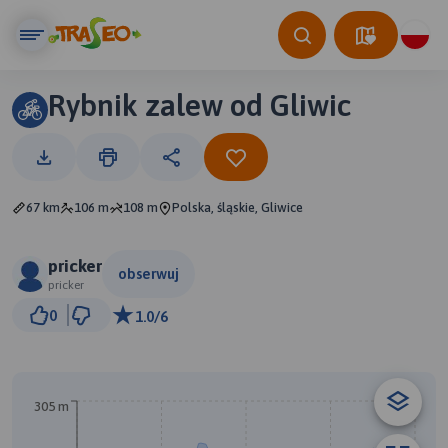
Rybnik zalew od Gliwic
67 km
106 m
108 m
Polska, śląskie, Gliwice
pricker
obserwuj
pricker
5 km
0
1.0/6
© Traseo Map
© OpenMapTiles
© OpenStreetMap contributors
A
B
305 m