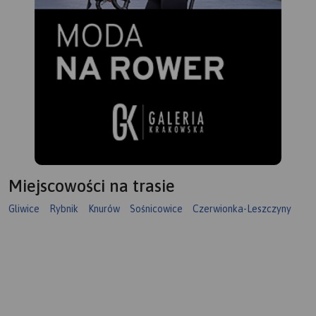
Miejscowości na trasie
Gliwice
Rybnik
Knurów
Sośnicowice
Czerwionka-Leszczyny