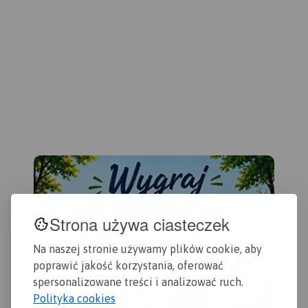
prz
turyście i podano przebiegi
row
szlaków pieszych i
dyd
rowerowych. Wyróżniono
kil
miejscowości godne
zwiedzania i miejsca
szczególnie interesujące
aktywnych.
Strona używa ciasteczek
Na naszej stronie używamy plików cookie, aby
poprawić jakość korzystania, oferować
spersonalizowane treści i analizować ruch.
Polityka cookies