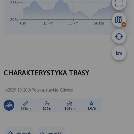
255 m
205 m
0 m
16 km
33 km
50 km
67 km
km
CHARAKTERYSTYKA TRASY
2019-10-26
Polska, śląskie, Gliwice
Długość trasy:
Suma przewyższeń:
Suma spadków:
Ocena trasy:
67 km
106 m
108 m
1.0/6
dojazd
umieść