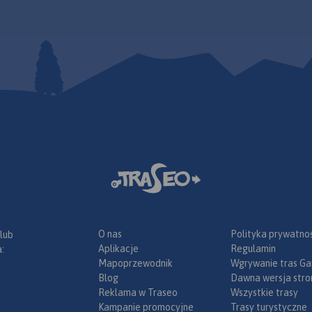
ę dróg oraz
Na mapie
rzejścia
ostradowe
odróżnych,
enzynowe,
odne, porty
eśne, parki
ka, większe
, obiekty na
Legenda w
angielskim,
.
wiera:
łatnych na
ch;
O nas
Polityka prywatnoś
 lub
złów na
Aplikacje
Regulamin
:
 drogach
Mapoprzewodnik
Wgrywanie tras Ga
wacji;
Blog
Dawna wersja stro
sławy;
Reklama w Traseo
Wszystkie trasy
radze;
Kampanie promocyjne
Trasy turystyczne