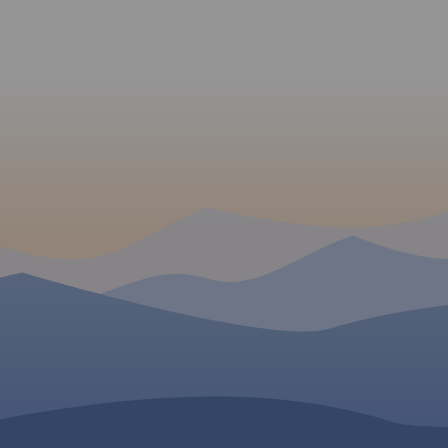
Krzanowice,
jak zabytki, noclegi, granice
na české straně 
Jeseník a Bruntál, na
ególnie
obszarów chronionych. W
straně Opolské vojv
 zaznaczono
miejscowościach opisano
Speciálně zprac
kartografický p
o aktualne
nazwy głównych ulic. Podano
obsahuje nez
ieszych,
aktualne przebiegi szlaków
informace pro a
tycznych,
pieszych i rowerowych.
turistiku v přeshr
Mapa byla zpraco
oblasti: pěší, jez
żem.
rámci projektu „
cyklistické stezky 
moderní turis
významné obj
spolufinancovan
infrastruktury cest
prostředků Evro
ruchu.
fondu pro regionální r
ze státního roz
„Překračujeme hranice
 W
Słowacji i
tualną sieć
presowych i
ziałem na
owe i
 drogi w