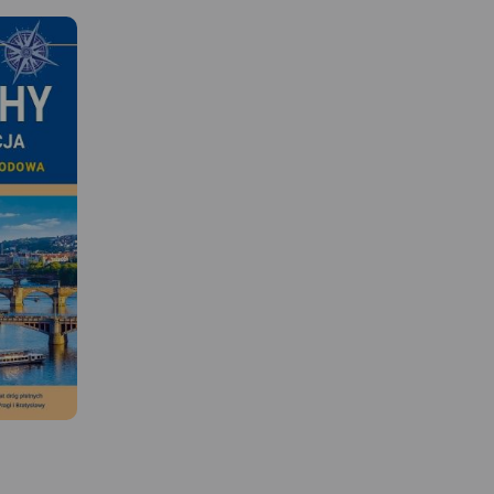
 W
MAPA TURYSTYCZNA W
APLIKACJI TRASEO
olic
Mapa Rybnika i okolic
MAPA TURYSTYCZNA W
skład
obejmuje Żory, Jastrzębie-
APLIKACJI TRASEO
miny:
Zdrój, Rybnik i Wodzisław
Turistická mapa Euro
, Nędza,
Śląski. Zaznaczono na niej
Praděd zahrnuje
Rudnik,
informacje przydatne turyście,
česko-polského příh