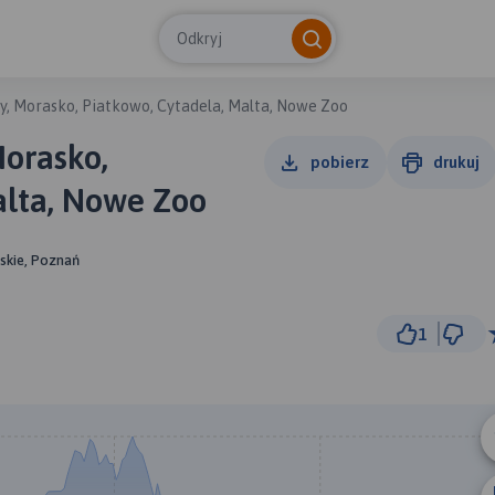
Odkryj
y, Morasko, Piatkowo, Cytadela, Malta, Nowe Zoo
Morasko,
pobierz
drukuj
alta, Nowe Zoo
skie, Poznań
1
3 km
© Traseo Map
© OpenMapTiles
© OpenStreetMap cont