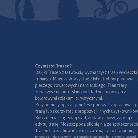
Czym jest Traseo?
Dzięki Traseo z łatwością wyznaczysz trasę wycieczki
treningu. Możesz skorzystać z kilku trybów planowania
pieszego, rowerowych i narciarskiego. Plan trasy
zobaczysz na autorskim podkładzie mapowym z
kolorowymi szlakami turystycznymi.
Przy pomocy aplikacji możesz podążać zaplanowaną
trasą lub skorzystać z propozycji innych użytkowników
Rób zdjęcia, nagrywaj ślad, dodawaj opisy, zapisuj i
edytuj trasę. Możesz podzielić się nią ze społeczności
Traseo lub zachować jako prywatną tylko dla siebie,
możesz udostępnić ją również na swojej stronie www!