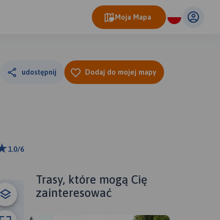
Moja Mapa
udostępnij
Dodaj do mojej mapy
1.0/6
ributors
Trasy, które mogą Cię
zainteresować