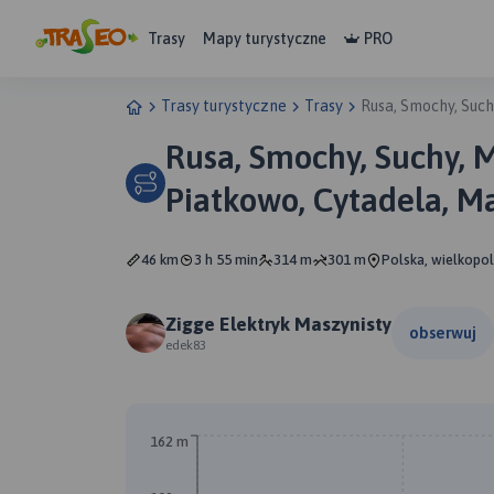
Trasy
Mapy turystyczne
PRO
Trasy turystyczne
Trasy
Rusa, Smochy, Such
Rusa, Smochy, Suchy, 
Piatkowo, Cytadela, M
46 km
3 h 55 min
314 m
301 m
Polska, wielkopol
Zigge Elektryk Maszynisty
obserwuj
edek83
162 m