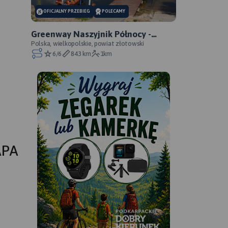
OFICJALNY PRZEBIEG
POLECAMY
Greenway Naszyjnik Północy -
oficjalny przebieg
Polska, wielkopolskie, powiat złotowski
6/6
843 km
1km
APA