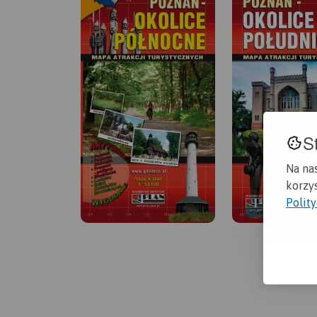
S
Na na
korzys
Polit