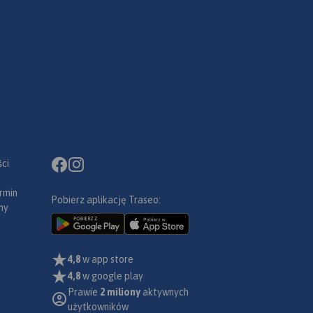
ci
rmin
Pobierz aplikację Traseo:
ny
4,8
w app store
4,8
w google play
Prawie
2 miliony
aktywnych
użytkowników