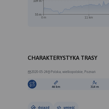
109 m
55 m
0 m
11 km
CHARAKTERYSTYKA TRASY
2020-05-24
Polska, wielkopolskie, Poznań
Długość trasy:
Suma prz
46 km
314 m
dojazd
umieść