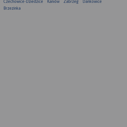
Czechowice-Dziedzice
Kaniów
Zabrzeg
Dankowice
Brzezinka