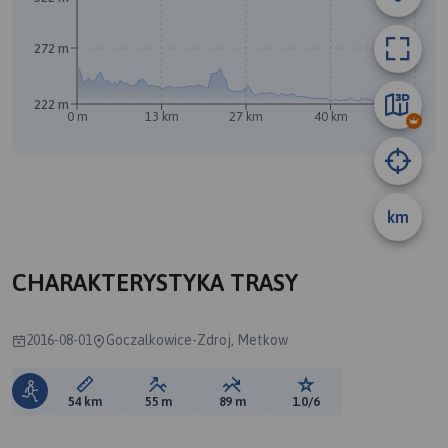
B
272 m
222 m
0 m
13 km
27 km
40 km
54 km
A
km
CHARAKTERYSTYKA TRASY
2016-08-01
Goczalkowice-Zdroj, Metkow
Długość trasy:
Suma przewyższeń:
Suma spadków:
Ocena trasy:
54 km
55 m
89 m
1.0/6