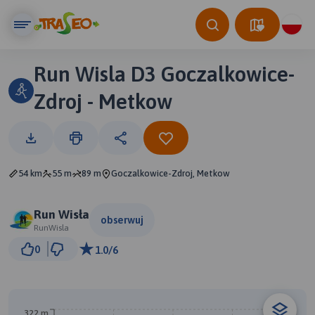
Run Wisla D3 Goczalkowice-
Zdroj - Metkow
54 km
55 m
89 m
Goczalkowice-Zdroj, Metkow
Run Wisła
obserwuj
RunWisla
5 km
0
1.0/6
© Traseo Map
© OpenMapTiles
© OpenStreetMap contributors
322 m