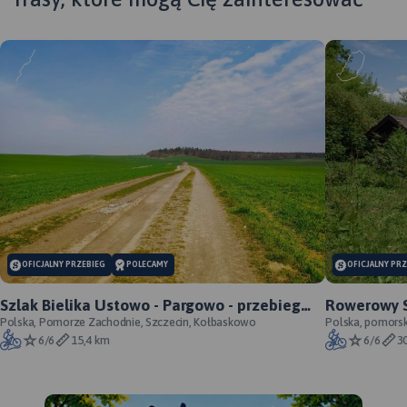
OFICJALNY PRZEBIEG
POLECAMY
OFICJALNY PR
Szlak Bielika Ustowo - Pargowo - przebieg
Rowerowy S
oficjalny
Polska, Pomorze Zachodnie, Szczecin, Kołbaskowo
oficjalny p
Polska, pomorski
6/6
15,4 km
6/6
3