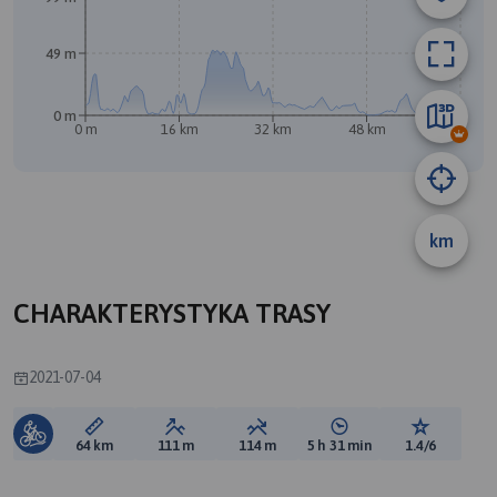
49 m
A
0 m
0 m
16 km
32 km
48 km
64 km
B
km
CHARAKTERYSTYKA TRASY
2021-07-04
Długość trasy:
Suma przewyższeń:
Suma spadków:
Średni czas potrzebny 
Ocena tras
64 km
111 m
114 m
5 h 31 min
1.4/6