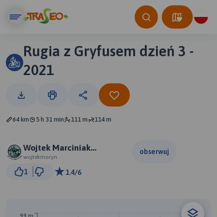
Rugia z Gryfusem dzień 3 -
2021
64 km
5 h 31 min
111 m
114 m
Wojtek Marciniak
obserwuj
Przewodnik Rowerowy
wojtekmoryn
10 km
1
1.4/6
© Traseo Map
© OpenMapTiles
© OpenStreetMap contributors
99 m