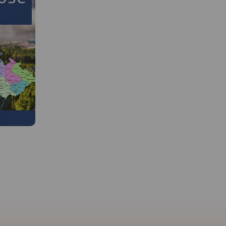
MAPA TURYSTYCZNA W
APLIKACJI TRASEO
 W
Mapa Karkonosze przedstawia
najwyższe pasmo górskie
Sudetów, znajdziemy na niej
grodów to
aktualny przebieg szlaków
mapa
turystycznych wraz z
ująca swym
orientaycjnym czasem
tliny
przejścia, szczyty i atrakcje
 część
turystyczne. Mapę Karkonoszy
i Gór
zamykają czeskie Rokytnice
apie
nad Jizerou na zachodzie oraz
zejścia na
Velka Upa na południu, Kowary
akach
na wschodzie i Jelenia Góra na
wydania