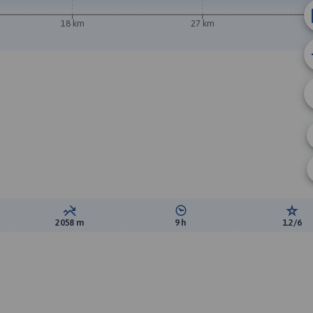
18 km
27 km
ewyższeń:
Suma spadków:
Średni czas potrzebny na pokon
Ocen
2058 m
9 h
1.2/6