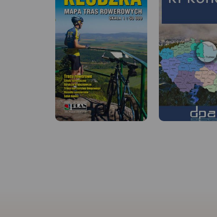
MAPA TURYSTYCZNA W
APLIKACJI TRASEO
MAPA TURYSTYCZNA
APLIKACJI TRASEO
Bardzo dokładna,
aktualizowana w terenie mapa
turystyczna Rudaw
Dolina Pałaców i O
Janowickich z zaznaczonymi
bardzo dokładna 
szlakami pieszymi i
turystyczna obejm
rowerowymi z czasami przejść
zasięgiem obszar Ko
poszczególnych odcinków. Na
Jeleniogórskiej oraz
mapie zaznaczono skały
Rudaw Janowickich 
wspinaczkowe, z których słynie
Kaczawskich. Na m
region i najważniejsze atrakcje
oznaczono czasy pr
turystyczne.
Rok wydania:
poszczególnych szl
2022
turystycznych.
Rok 