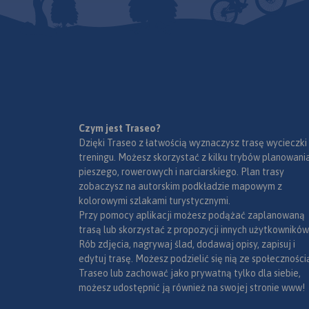
granica polsko-czes
Najwyższym szczyte
Śnieżka (1602 m n.p
najwyższy szczyt Cz
Sudetów i Śląska. K
należą do Światowej
Rezerwatów Biosfer
Czym jest Traseo?
Dzięki Traseo z łatwością wyznaczysz trasę wycieczki
treningu. Możesz skorzystać z kilku trybów planowania
pieszego, rowerowych i narciarskiego. Plan trasy
zobaczysz na autorskim podkładzie mapowym z
kolorowymi szlakami turystycznymi.
Przy pomocy aplikacji możesz podążać zaplanowaną
trasą lub skorzystać z propozycji innych użytkowników
Rób zdjęcia, nagrywaj ślad, dodawaj opisy, zapisuj i
edytuj trasę. Możesz podzielić się nią ze społeczności
Traseo lub zachować jako prywatną tylko dla siebie,
możesz udostępnić ją również na swojej stronie www!