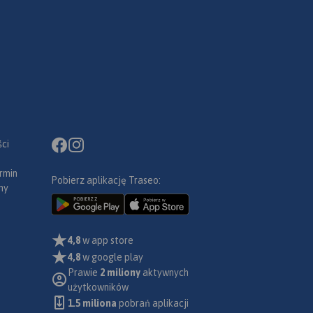
gości
anica
szym
1603 m
się
iczymi
ci
ziej na
owe
mo
swoje
rmin
renie
Pobierz aplikację Traseo:
zeska
ny
ę z
zną
etów
a pod
ka Kopa
.
4,8
w app store
4,8
w google play
chni w
Prawie
2 miliony
aktywnych
ch
użytkowników
dużą
1.5 miliona
pobrań aplikacji
ermalne