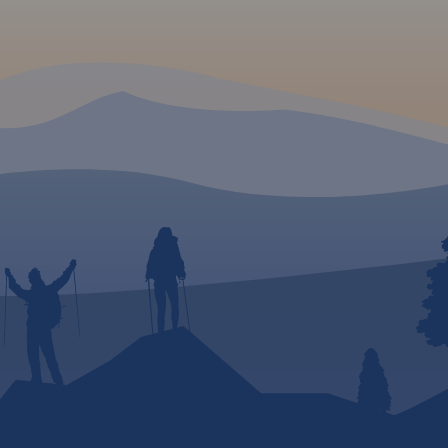
35 000.
e,
rpacza,
czeskich
va i
e