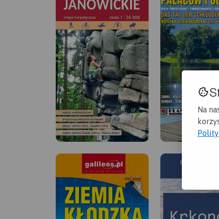
S
Na na
korzys
Polit