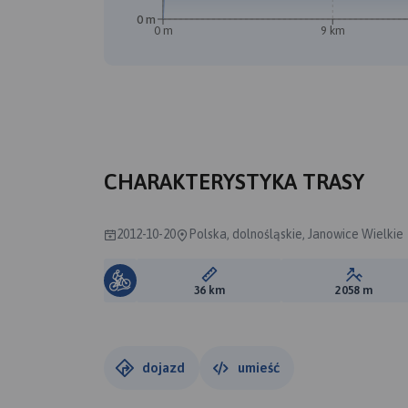
0 m
0 m
9 km
CHARAKTERYSTYKA TRASY
2012-10-20
Polska, dolnośląskie, Janowice Wielkie
Długość trasy:
Suma prz
36 km
2058 m
dojazd
umieść