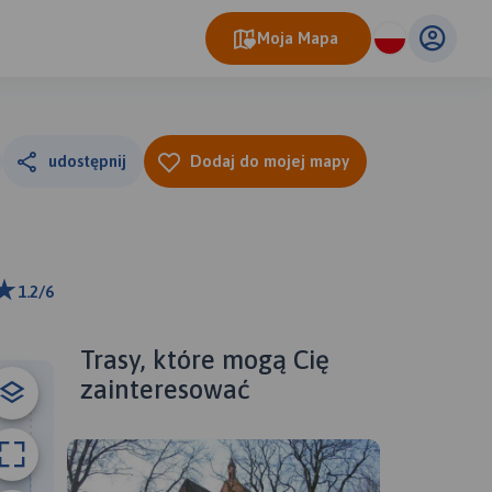
Moja Mapa
udostępnij
Dodaj do mojej mapy
1.2/6
ributors
Trasy, które mogą Cię
zainteresować