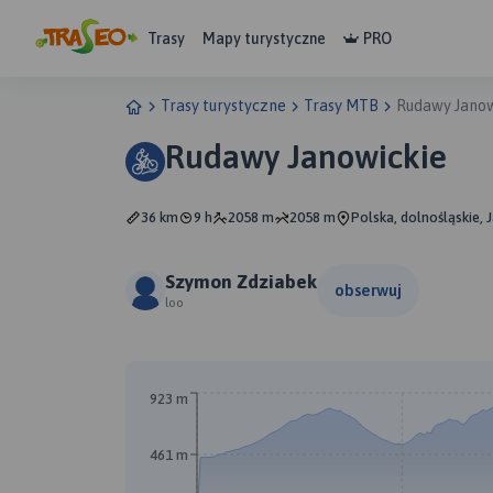
Trasy
Mapy turystyczne
PRO
Trasy turystyczne
Trasy MTB
Rudawy Janow
Rudawy Janowickie
36 km
9 h
2058 m
2058 m
Polska, dolnośląskie, 
Szymon Zdziabek
obserwuj
loo
923 m
461 m