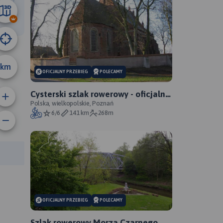
36 km
km
OFICJALNY PRZEBIEG
POLECAMY
Cysterski szlak rowerowy - oficjalny
przebieg
Polska, wielkopolskie, Poznań
6/6
141 km
268m
anie trasy:
a trasy:
OFICJALNY PRZEBIEG
POLECAMY
Szlak rowerowy Morza Czarnego