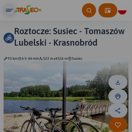
Roztocze: Susiec - Tomaszów
Lubelski - Krasnobród
93 km
6 h 44 min
522 m
516 m
Susiec