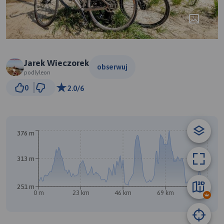
Jarek Wieczorek
obserwuj
podlyleon
5 km
0
2.0/6
© Traseo Map
© OpenMapTiles
© OpenStreetMap contributors
376 m
313 m
251 m
0 m
23 km
46 km
69 km
93 km