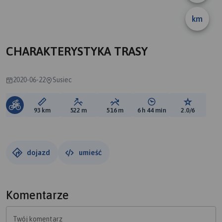
B
A
km
CHARAKTERYSTYKA TRASY
2020-06-22
Susiec
Długość trasy:
Suma przewyższeń:
Suma spadków:
Średni czas potrzebny 
Ocena tras
93 km
522 m
516 m
6 h 44 min
2.0/6
dojazd
umieść
Komentarze
Twój komentarz