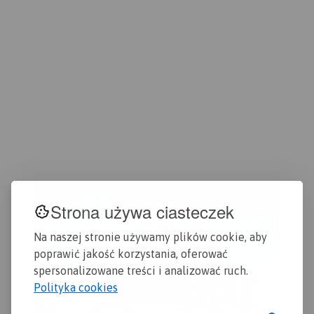
Wisły, od zachodu Bzura, a
od wschodu aglomeracja
warszawska. Zasięg mapy
wyznaczają: Nowy Dwór
Mazowiecki na północy,
Sochaczew na zachodzie,
Pruszków na południu i
Warszawa oraz Legionowo
na wschodzie.
Wydanie:
2024
Strona używa ciasteczek
Na naszej stronie używamy plików cookie, aby
poprawić jakość korzystania, oferować
spersonalizowane treści i analizować ruch.
Polityka cookies