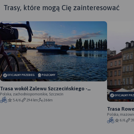
Trasy, które mogą Cię zainteresować
MAPA TURYSTYCZNA W
OFICJALNY PRZEBIEG
POLECAMY
APLIKACJI TRASEO
Trasa wokół Zalewu Szczecińskiego -
oficjalny przebieg szlaku
Polska, zachodniopomorskie, Szczecin
OFICJALNY PR
Mapa Kampinoskiego Parku
5.4/6
294 km
266m
Narodowego obejmuje cały
Trasa Rowe
obszar Parku (wraz z
Gdańsk - of
Polska, mazowi
enklawami) oraz tereny
6/6
3
przyległe. Zasięg mapy od
północy ogranicza dolina