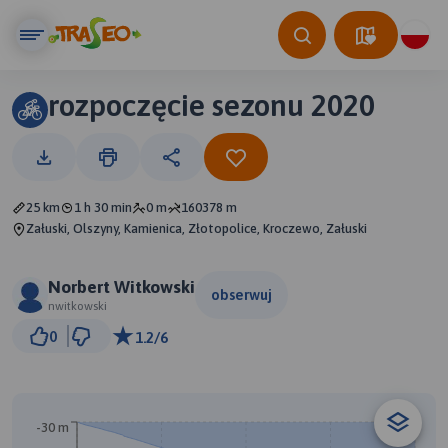
rozpoczęcie sezonu 2020
25 km
1 h 30 min
0 m
160378 m
Załuski, Olszyny, Kamienica, Złotopolice, Kroczewo, Załuski
Norbert Witkowski
obserwuj
nwitkowski
3 km
0
1.2/6
© Traseo Map
© OpenMapTiles
© OpenStreetMap contributors
-30 m