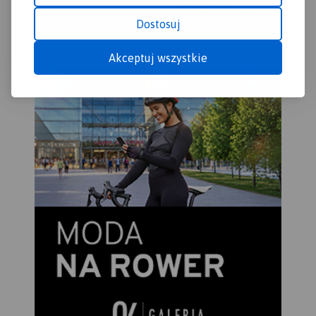
strony i „dzikość” Gór
Dostosuj
Bialskich z drugiej – to
najlepsze atuty tego obszaru.
Akceptuj wszystkie
Pobyt w tym regionie z
pewnością miło wspominać
będą nie tylko turyści piesi,
ale także miłośnicy
narciarstwa, jazdy rowerowej
i konnej, wspinacze skałkowi
oraz wędkarze.
Rok wydania
2023