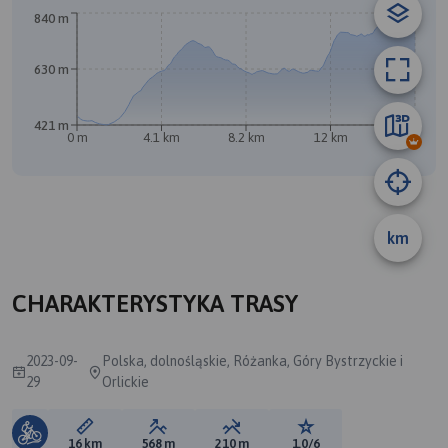
840 m
630 m
421 m
0 m
4.1 km
8.2 km
12 km
16 km
km
A
CHARAKTERYSTYKA TRASY
2023-09-
Polska, dolnośląskie, Różanka, Góry Bystrzyckie i
29
Orlickie
Długość trasy:
Suma przewyższeń:
Suma spadków:
Ocena trasy:
16 km
568 m
210 m
1.0/6