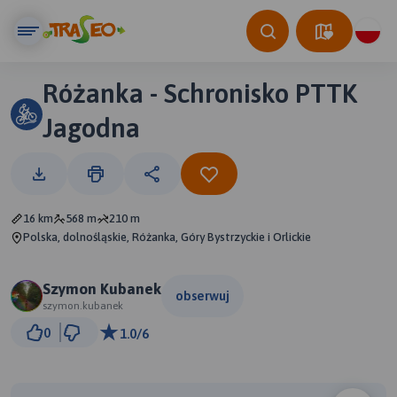
Różanka - Schronisko PTTK
Jagodna
16 km
568 m
210 m
Polska, dolnośląskie, Różanka, Góry Bystrzyckie i Orlickie
Szymon Kubanek
obserwuj
szymon.kubanek
3 km
0
1.0/6
© Traseo Map
© OpenMapTiles
© OpenStreetMap contributors
B