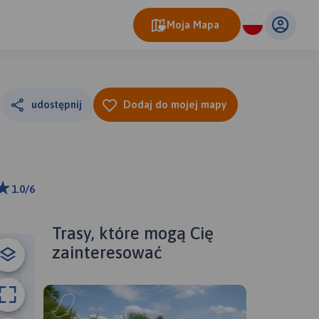
Moja Mapa
udostępnij
Dodaj do mojej mapy
1.0/6
ributors
Trasy, które mogą Cię
zainteresować