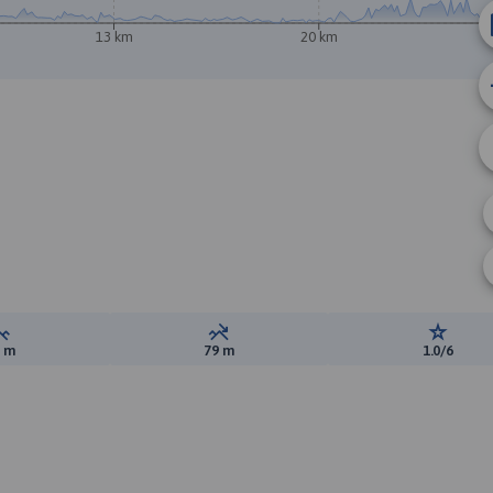
13 km
20 km
Suma przewyższeń:
Suma spadków:
Ocena t
1 m
79 m
1.0/6