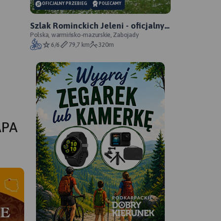
OFICJALNY PRZEBIEG
POLECAMY
Szlak Rominckich Jeleni - oficjalny
przebieg
Polska, warmińsko-mazurskie, Zabojady
6/6
79,7 km
320m
APA