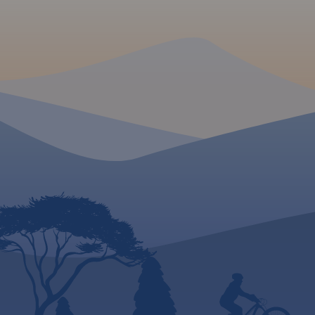
konnych, łącznie z
kilometrażem.
MAPA TURYSTYCZNA W
APLIKACJI TRASEO
Mapa całego
województwa
pomorskiego
z aktualnym
przebiegiem dróg. Opisano ich
numerację i kilometraż,
zaznaczono również stacje
paliw. Miejsca ciekawe, warte
odwiedzenia podkreślono
kolorem żółtym. Mapa posiada
opisaną siatkę geograficzną
WGS 84 przez co można ją
zastosować do urządzeń z
GPSem. Na rewersie
umieszczono indeks
miejscowości (miasta, wsie,