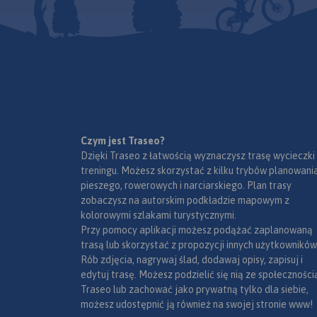
przysiółki, duże dzielnice) oraz
mapki tematyczne z
podziałem administracyjnym,
kodami pocztowymi, ochroną
przyrody i krainami
goegraficznymi.
Czym jest Traseo?
Dzięki Traseo z łatwością wyznaczysz trasę wycieczki
treningu. Możesz skorzystać z kilku trybów planowania
pieszego, rowerowych i narciarskiego. Plan trasy
zobaczysz na autorskim podkładzie mapowym z
kolorowymi szlakami turystycznymi.
Przy pomocy aplikacji możesz podążać zaplanowaną
trasą lub skorzystać z propozycji innych użytkowników
Rób zdjęcia, nagrywaj ślad, dodawaj opisy, zapisuj i
edytuj trasę. Możesz podzielić się nią ze społeczności
Traseo lub zachować jako prywatną tylko dla siebie,
możesz udostępnić ją również na swojej stronie www!