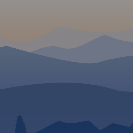
sieć szlaków turystycznych,
rowerowych, a także szlaki
żeglowne, porty i przystanie
oraz Przekop Mierzei Wiślanej.
Rok Wydania 2023