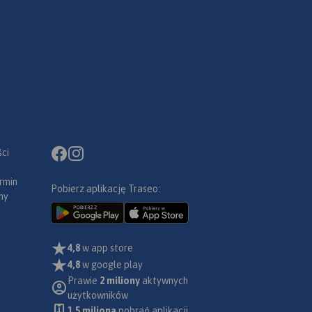
ci
rmin
Pobierz aplikację Traseo:
ny
4,8
w app store
4,8
w google play
Prawie
2 miliony
aktywnych
użytkowników
1.5 miliona
pobrań aplikacji