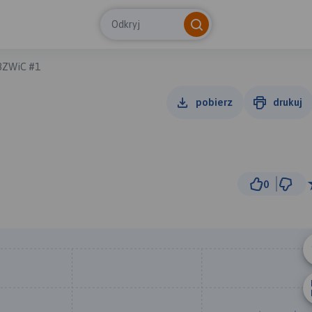
Odkryj
BZWiC #1
pobierz
drukuj
0
2 km
© Traseo Map
© OpenMapTiles
© OpenStreetMap cont