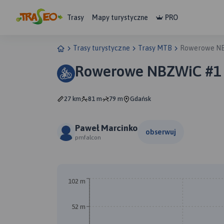
Trasy
Mapy turystyczne
PRO
Trasy turystyczne
Trasy MTB
Rowerowe N
Rowerowe NBZWiC #1
27 km
81 m
79 m
Gdańsk
Paweł Marcinko
obserwuj
pmfalcon
A
B
102 m
52 m