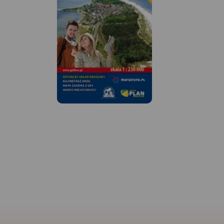
MAPA TURYSTYCZNA W
APLIKACJI TRASEO
MAPA TURYSTYCZNA
Na planie zaznaczono
APLIKACJI TRASEO
wszystkie aktualne ulice, kina,
teatry, ośrodki kultury, urzędy,
stacje benzynowe, noclegi,
Mapa Trójmiasta ob
restauracje, układ komunikacji.
swoim zasięgiem ob
Oprócz spisu ulic są tu
Trójmiejskiego Park
ważniejsze informacje
Krajobrazowego od
dotyczące Gdańska oraz opis
przez Redę, Rumię, 
ciekawych miejsc.
Sopot aż do Gdańsk
mapie ujęto wszystk
informacje przydatne
Podano aktualne pr
szlaków pieszych, 
konnych, nordic wal