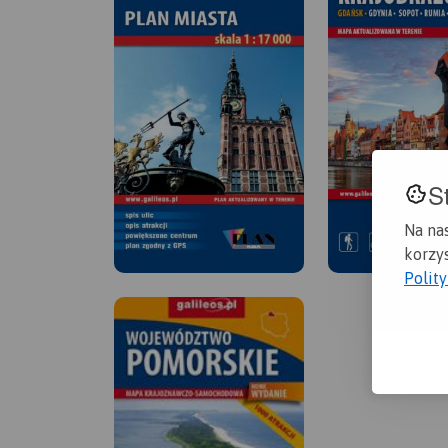
S
Na na
korzys
Polit