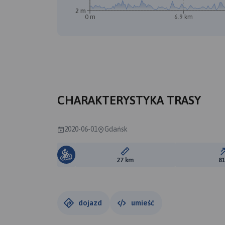
2 m
0 m
6.9 km
CHARAKTERYSTYKA TRASY
2020-06-01
Gdańsk
Długość trasy:
27 km
8
dojazd
umieść