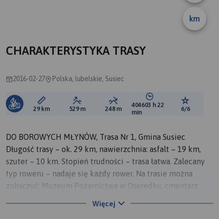
km
CHARAKTERYSTYKA TRASY
2016-02-27
Polska, lubelskie, Susiec
404603 h 22
Długość trasy:
Suma przewyższeń:
Suma spadków:
Średni czas potrzebny 
Ocena tras
29 km
529 m
248 m
6/6
min
DO BOROWYCH MŁYNÓW, Trasa Nr 1, Gmina Susiec
Długość trasy – ok. 29 km, nawierzchnia: asfalt – 19 km,
szuter – 10 km. Stopień trudności – trasa łatwa. Zalecany
typ roweru – nadaje się każdy rower. Na trasie można
zobaczyć: Muzeum Pożarnictwa w Oseredku, cmentarz
wojenny w Błudku, kamieniołom w Nowinach, osadę
Więcej
Borowe Młyny nad rzeką Tanew, zabytkowy kościół pw. św.