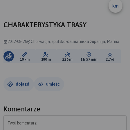
km
B
CHARAKTERYSTYKA TRASY
2012-08-26
Chorwacja, splitsko-dalmatinska županija, Marina
Długość trasy:
Suma przewyższeń:
Suma spadków:
Średni czas potrzebny 
Ocena tras
10 km
180 m
226 m
1 h 57 min
2.7/6
dojazd
umieść
Komentarze
Twój komentarz