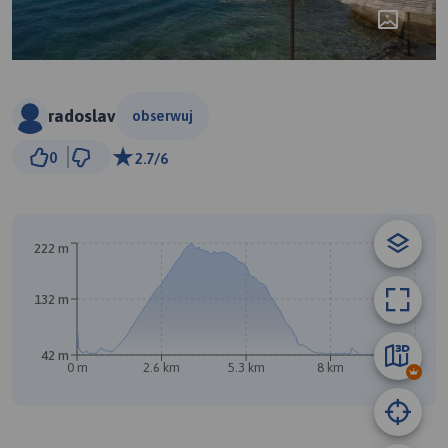
radoslav
obserwuj
1 km
0
2.7/6
© Traseo Map
© OpenMapTiles
© OpenStreetMap contributors
A
222 m
132 m
42 m
0 m
2.6 km
5.3 km
8 km
10 km