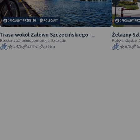
OFICJALNY PRZEBIEG
POLECAMY
OFICJALNY PR
Trasa wokół Zalewu Szczecińskiego -
Żelazny Szl
oficjalny przebieg szlaku
Polska, zachodniopomorskie, Szczecin
Polska, śląskie
5.4/6
294 km
266m
6/6
5