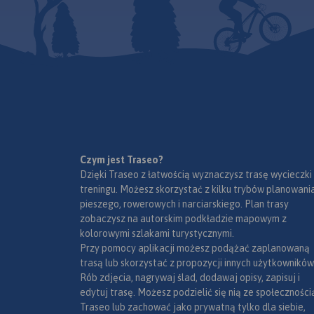
Granic (1111 m n.p.
zaznaczonymi ciągami
południowym wscho
komunikacyjnymi, szlakami
Nazwa pasma nawią
turystycznymi, pieszymi i
złota wydobywaneg
rowerowymi z wyznaczonymi
wiekami w tych gór
odległościami i czasami
Grzbietem Gór Złoty
przejść.
Rok wydania 2022
ok. 32 km wiedzie g
państwowa i po czes
przyjmują nazwę Ry
hor (od ruin zamku 
Zasięg mapy wyzna
Czym jest Traseo?
Złoty Stok i Paczkó
Dzięki Traseo z łatwością wyznaczysz trasę wycieczki
północy, Trzebieszo
treningu. Możesz skorzystać z kilku trybów planowania
zachodzie, Jesenik 
pieszego, rowerowych i narciarskiego. Plan trasy
i Sławnowice na ws
zobaczysz na autorskim podkładzie mapowym z
Na turystów czeka tu
kolorowymi szlakami turystycznymi.
pieszych szlaków gó
Przy pomocy aplikacji możesz podążać zaplanowaną
które prowadzą ku
trasą lub skorzystać z propozycji innych użytkowników
najatrakcyjniejszym
Rób zdjęcia, nagrywaj ślad, dodawaj opisy, zapisuj i
jakimi są grzbiety i 
edytuj trasę. Możesz podzielić się nią ze społeczności
górskie, przełęcze, 
Traseo lub zachować jako prywatną tylko dla siebie,