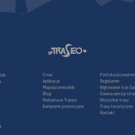
wspominać będą nie tyl
m.) na
turyści piesi, ale także
dzie.
miłośnicy narciarstwa, 
zuje do
rowerowej i konnej, wsp
o przed
skałkowi oraz wędkarze
ach.
wydania 2023
ch na dł.
ranica
kiej stronie
chlebskich
Rychleby).
czają:
w na
O nas
Polityka prywatnoś
 lub
wice na
Aplikacje
Regulamin
:
na południu
Mapoprzewodnik
Wgrywanie tras Ga
chodzie.
Blog
Dawna wersja stro
 sieć
Reklama w Traseo
Wszystkie trasy
rskich,
Kampanie promocyjne
Trasy turystyczne
Kontakt
.
 miejscom,
szczyty
ą
miejsca