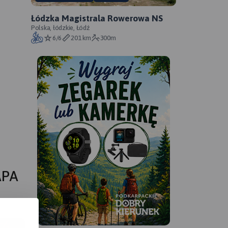
Łódzka Magistrala Rowerowa NS
Polska, łódzkie, Łódź
6/6
201 km
300m
APA