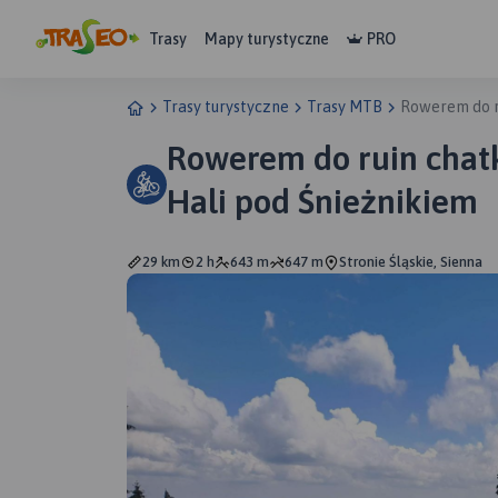
Trasy
Mapy turystyczne
PRO
Trasy turystyczne
Trasy MTB
Rowerem do ru
Rowerem do ruin chatk
Hali pod Śnieżnikiem
29 km
2 h
643 m
647 m
Stronie Śląskie, Sienna