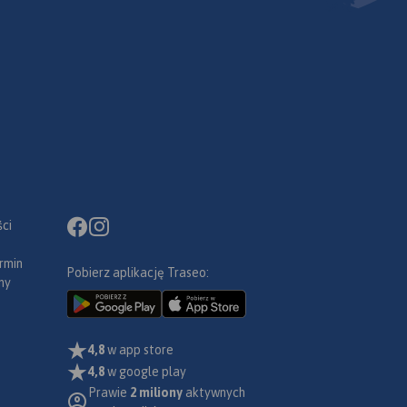
ko
jazdy
inacze
.
Rok
ci
rmin
Pobierz aplikację Traseo:
ny
4,8
w app store
4,8
w google play
Prawie
2 miliony
aktywnych