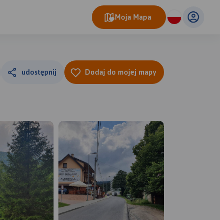
Moja Mapa
udostępnij
Dodaj do mojej mapy