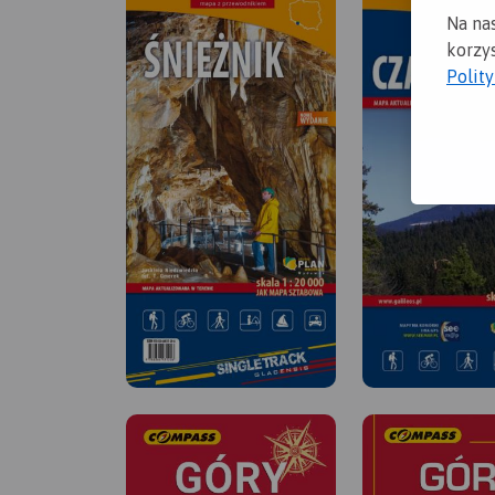
Na na
korzys
Polit