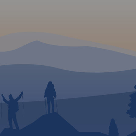
iowym-
hov na
e.
: Masyw
m
1426 m
ralicky
e
Złote
kie.
łe
styczne
 i
z
uty
tym
iło