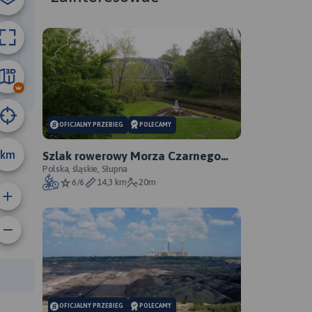
29 km
OFICJALNY PRZEBIEG
POLECAMY
km
Szlak rowerowy Morza Czarnego
Sosnowiec - oficjalny przebieg
Polska, śląskie, Słupna
6/6
14,3 km
20m
anie trasy:
a trasy:
OFICJALNY PRZEBIEG
POLECAMY