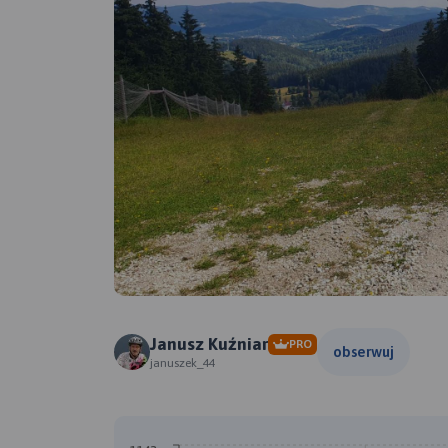
Janusz Kuźniar
PRO
obserwuj
januszek_44