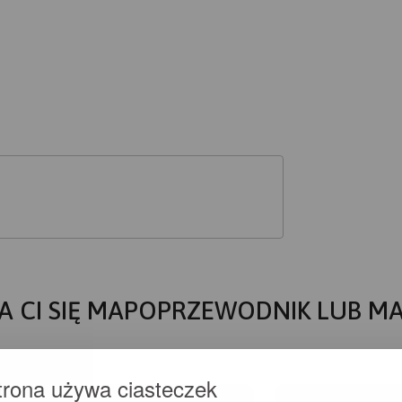
A CI SIĘ MAPOPRZEWODNIK LUB M
trona używa ciasteczek