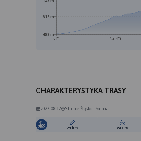
1143 m
815 m
488 m
0 m
7.2 km
CHARAKTERYSTYKA TRASY
2022-08-12
Stronie Śląskie, Sienna
Długość trasy:
Suma prz
29 km
643 m