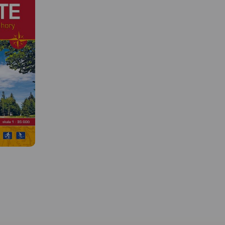
MAPA TURYSTYCZNA W
APLIKACJI TRASEO
MAPA TURYSTYCZNA W
APLIKACJI TRASEO
 W
Mapa Masywu Śnieżnik
przedstawia jedno z wy
 okolic.
Szczegółowa mapa
w Sudetach pasm górski
czony jest
turystyczna Gór Złotych z
które zamyka od połud
uwzględnieniem atrakcji,
Kotlinę Kłodzką. Zalicz
rzyca
zabytków, noclegów,
do Sudetów Wschodnic
 i Stare
gastronomii oraz innych miejsc
Zasięg mapy wyznaczaj