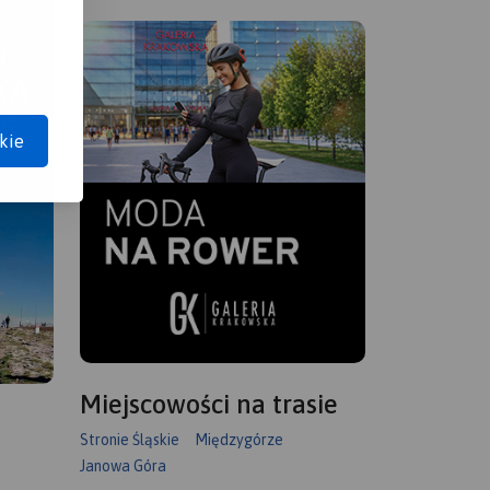
kie
Miejscowości na trasie
Stronie Śląskie
Międzygórze
Janowa Góra