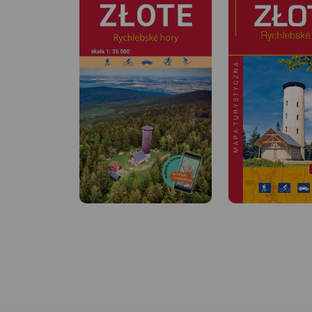
MAPA TURYSTYCZNA W
APLIKACJI TRASEO
MAPA TURYSTYCZNA
APLIKACJI TRASEO
Mapa Czarnej Góry i
Mapa obejmuje obszar
Zakres mapy ograni
Masywu Śnieżnika. Na mapie
miejscowościami:
zaznaczono informacje
Stronie Śląskie, Byst
przydatne turyście, jak zabytki,
Kłodzka, Międzylesie
noclegi, granice obszarów