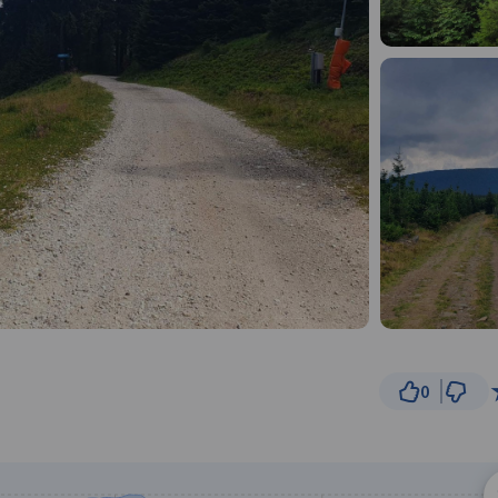
0
3 km
© Traseo Map
© OpenMapTiles
© OpenStreetMap cont