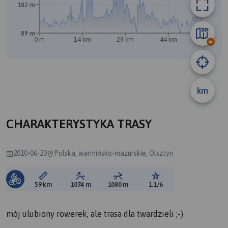
182 m
89 m
0 m
14 km
29 km
44 km
59 km
km
CHARAKTERYSTYKA TRASY
2010-06-20
Polska, warmińsko-mazurskie, Olsztyn
Długość trasy:
Suma przewyższeń:
Suma spadków:
Ocena trasy:
59 km
1074 m
1080 m
1.1/6
mój ulubiony rowerek, ale trasa dla twardzieli ;-)