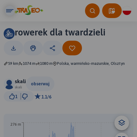
rowerek dla twardzieli
59 km
1074 m
1080 m
Polska, warmińsko-mazurskie, Olsztyn
skali
obserwuj
skali
5 km
1
1.1/6
© Traseo Map
© OpenMapTiles
© OpenStreetMap contributors
A
B
276 m