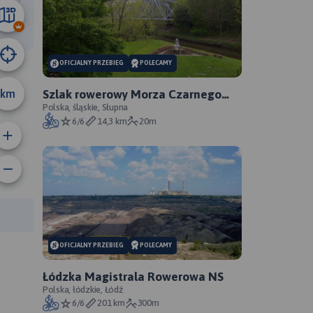
72 km
OFICJALNY PRZEBIEG
POLECAMY
km
Szlak rowerowy Morza Czarnego
Sosnowiec - oficjalny przebieg
Polska, śląskie, Słupna
6/6
14,3 km
20m
anie trasy:
a trasy:
OFICJALNY PRZEBIEG
POLECAMY
Łódzka Magistrala Rowerowa NS
Polska, łódzkie, Łódź
6/6
201 km
300m