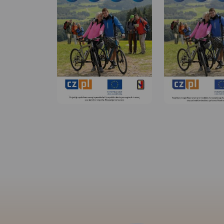
MAPA TURYSTYCZNA W
APLIKACJI TRASEO
Plan miasta Opola w nowych
MAPA TURYSTYCZNA
granicach
APLIKACJI TRASEO
administracyjnych. Na planie
umieszczono całą
infrastrukturę miejską (urzędy,
Mapa turystyczna
szkoły, teatry, kina) i
Stobrawskiego Park
turystyczną (szlaki, zabytki).
Krajobrazowego
Rok wydania: 2020
aktualizowana w ter
zaznaczonymi szla
pieszymi i rowerowy
Obejmuje swym zas
obszar ograniczony
południowego-wsc
Jeziorem Turawskim
północy sięga po W