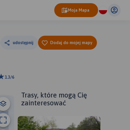
Moja Mapa
udostępnij
Dodaj do mojej mapy
1.3/6
ributors
Trasy, które mogą Cię
zainteresować