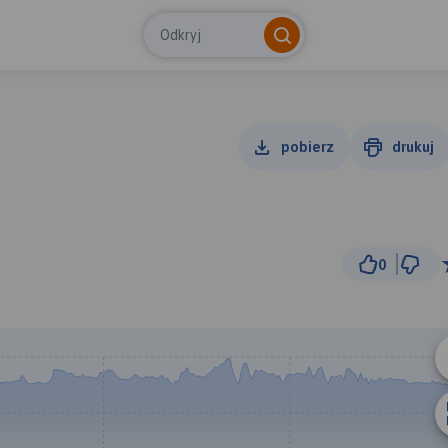
Odkryj
pobierz
drukuj
0
5 km
© Traseo Map
© OpenMapTiles
© OpenStreetMap cont