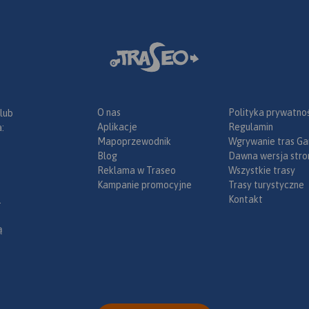
ie a po
ik i Bruntal.
any
czny
informacje
wnej
anicznym
nana w
ze, konne,
O nas
Polityka prywatnoś
 lub
bike
 inne
Aplikacje
Regulamin
:
ka”
astruktury
Mapoprzewodnik
Wgrywanie tras Ga
o ze
Blog
Dawna wersja stro
ego
Reklama w Traseo
Wszystkie trasy
Kampanie promocyjne
Trasy turystyczne
ze środków
Kontakt
.
ce”.
ą