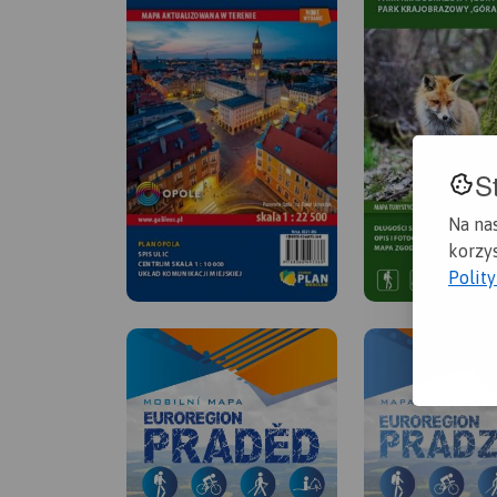
S
Na na
korzys
Polit