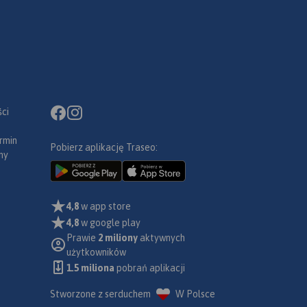
ci
rmin
Pobierz aplikację Traseo:
ny
4,8
w app store
4,8
w google play
Prawie
2 miliony
aktywnych
użytkowników
1.5 miliona
pobrań aplikacji
Stworzone z serduchem
W Polsce