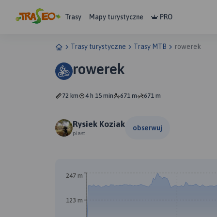
Trasy
Mapy turystyczne
PRO
Trasy turystyczne
Trasy MTB
rowerek
rowerek
72 km
4 h 15 min
671 m
671 m
Rysiek Koziak
obserwuj
piast
247 m
123 m