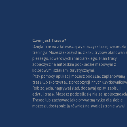
województwo opolsk
„Překračujeme hranice".
czeskiej okresy Jesen
Specjalnie opracow
podkład kartografi
zawiera niezbędne 
do uprawiania akty
turystyki w transgr
Czym jest Traseo?
Mapa została wyko
regionie: szlaki pies
Dzięki Traseo z łatwością wyznaczysz trasę wycieczki
ramach projektu „E-
trasy rowerowe oraz
treningu. Możesz skorzystać z kilku trybów planowania
nowoczesna turysty
ważne elementy infr
pieszego, rowerowych i narciarskiego. Plan trasy
współfinansowaneg
turystycznej.
zobaczysz na autorskim podkładzie mapowym z
środków Europejski
kolorowymi szlakami turystycznymi.
Funduszu Rozwoju
Przy pomocy aplikacji możesz podążać zaplanowaną
Regionalnego oraz 
trasą lub skorzystać z propozycji innych użytkowników
budżetu państwa.
Rób zdjęcia, nagrywaj ślad, dodawaj opisy, zapisuj i
„Przekraczamy grani
edytuj trasę. Możesz podzielić się nią ze społeczności
Traseo lub zachować jako prywatną tylko dla siebie,
możesz udostępnić ją również na swojej stronie www!