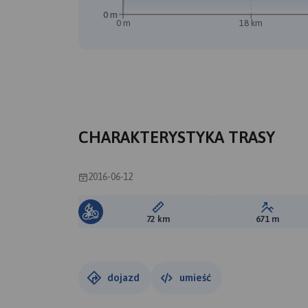
0 m
0 m
18 km
CHARAKTERYSTYKA TRASY
2016-06-12
Długość trasy:
Suma prz
72 km
671 m
dojazd
umieść