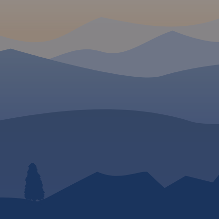
środek tego terenu przepływa
odu po
rzeka Mała Panew – świetna do
uprawiania kajakarstwa.
Obszar ten jest bogaty w
ciekawe zakątki, obiekty
przyrodnicze i turystyczne.
Zaznaczono wszystkie szlaki :
piesze, rowerowe , konne i
kajakowe.
Mapa została przygotowana
tylko dla urządzeń cyfrowych,
nie ma odpowiednika w wersji
papierowej.
 W
uroregionu
obszar
zeskiego: