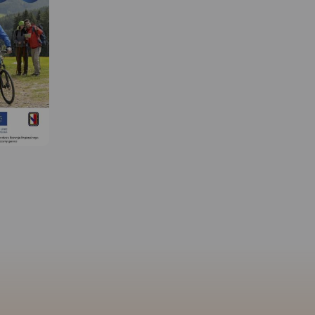
MAPA TURYSTYCZNA W
APLIKACJI TRASEO
MAPA TURYSTYCZNA W
APLIKACJI TRASEO
 W
Kraina Dinozaurów to obszar
ograniczony miejscowościami:
Krupski Młyn, Dobrodzień,
Zagwiździe, Opole. W centrum
u
mapy znajduje się Jezioro
Turawskie z zaznaczonymi
enie z
wieloma ośrodkami. Obok
kami
Jeziora jest miejscowość
mi.
Krasiejów, gdzie odkryto
ięgiem
skamienieliny dinozaurów, na
 od
bazie tych wykopalisk
hodu
utworzono „Park Krasiejów” z
, od
wieloma atrakcjami. Przez
ołczyn,