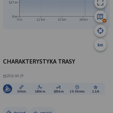
127 m
0 m
0 m
12 km
25 km
38 km
50 km
km
B
CHARAKTERYSTYKA TRASY
2016-04-29
Długość trasy:
Suma przewyższeń:
Suma spadków:
Średni czas potrzebny 
Ocena tras
50 km
1856 m
1856 m
2 h 50 min
1.3/6
dojazd
umieść