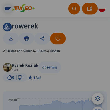
rowerek
50 km
2 h 50 min
1856 m
1856 m
Rysiek Koziak
obserwuj
piast
10 km
0
1.3/6
© Traseo Map
© OpenMapTiles
© OpenStreetMap contributors
A
254 m