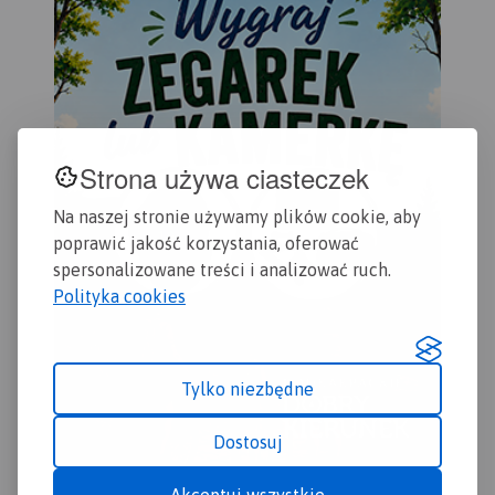
podano nazwy ulic. Na
poł
mapie użyta jest siatka
Jez
geograficzna, opisana co 1
pół
minutę (szerokość
nat
geograficzna) i 2 minuty
Brz
(długość geograficzna). W
formie drukowanej mapa
Strona używa ciasteczek
wydana została w nakładzie
1000 egzemplarzy jako
Na naszej stronie używamy plików cookie, aby
limitowana seria.
poprawić jakość korzystania, oferować
spersonalizowane treści i analizować ruch.
Polityka cookies
Tylko niezbędne
Dostosuj