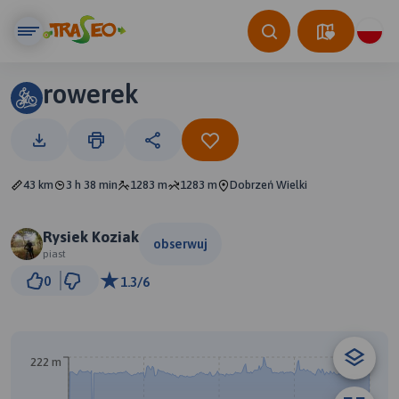
rowerek
43 km
3 h 38 min
1283 m
1283 m
Dobrzeń Wielki
Rysiek Koziak
obserwuj
piast
3 km
0
1.3/6
© Traseo Map
© OpenMapTiles
© OpenStreetMap contributors
222 m