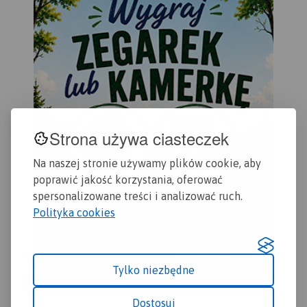
południowego-wschodu
Jeziorem Turawskim, od
północy sięga po Wołczyn,
natomiast od wschodu po
Brzeg.
Strona używa ciasteczek
Na naszej stronie używamy plików cookie, aby
poprawić jakość korzystania, oferować
spersonalizowane treści i analizować ruch.
Polityka cookies
Tylko niezbędne
Dostosuj