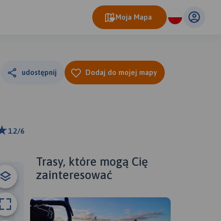
Moja Mapa
udostępnij
Dodaj do mojej mapy
1.2/6
ributors
Trasy, które mogą Cię
zainteresować