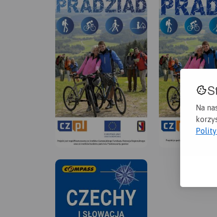
S
Na na
korzys
Polit