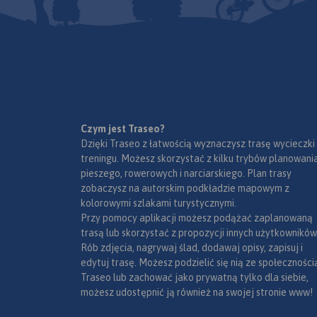
parkingi i promy wodne, porty
lotnicze, obszary leśne, parki
narodowe, uzdrowiska, większe
ośrodki narciarskie, obiekty na
Liście UNESCO. Legenda w
językach: polskim, angielskim,
czeskim i słowackim.
Mapa dodatkowo zawiera:
- schemat dróg płatnych na
Czym jest Traseo?
Słowacji i w Czechach;
Dzięki Traseo z łatwością wyznaczysz trasę wycieczki
- wykaz węzłów na
treningu. Możesz skorzystać z kilku trybów planowania
autostradach i drogach
pieszego, rowerowych i narciarskiego. Plan trasy
ekspresowych na Słowacji;
zobaczysz na autorskim podkładzie mapowym z
- plany Pragi i Bratysławy;
kolorowymi szlakami turystycznymi.
- schemat metra w Pradze;
Przy pomocy aplikacji możesz podążać zaplanowaną
- informacje praktyczne dla
trasą lub skorzystać z propozycji innych użytkowników
podróżujących samochodem
Rób zdjęcia, nagrywaj ślad, dodawaj opisy, zapisuj i
po Słowacji i Czechach (m.in.:
edytuj trasę. Możesz podzielić się nią ze społeczności
wybrane przepisy drogowe,
Traseo lub zachować jako prywatną tylko dla siebie,
wymagane dokumenty,
możesz udostępnić ją również na swojej stronie www!
obowiązkowe wyposażenie