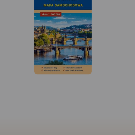
MAPA TURYSTYCZNA
APLIKACJI TRASEO
Turistická mapa E
Praděd zahrnu
česko-polského p
na české stran
Jeseník a Bruntál
straně Opolské v
Speciálně zp
kartografický
obsahuje n
MAPA TURYSTYCZNA W
informace pro
APLIKACJI TRASEO
turistiku v pře
Mapa byla zpra