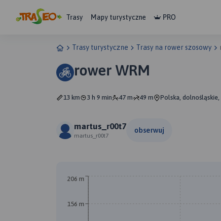
Trasy
Mapy turystyczne
PRO
Trasy turystyczne
Trasy na rower szosowy
rower WRM
13 km
3 h 9 min
47 m
49 m
Polska, dolnośląskie
martus_r00t7
obserwuj
martus_r00t7
A
206 m
156 m