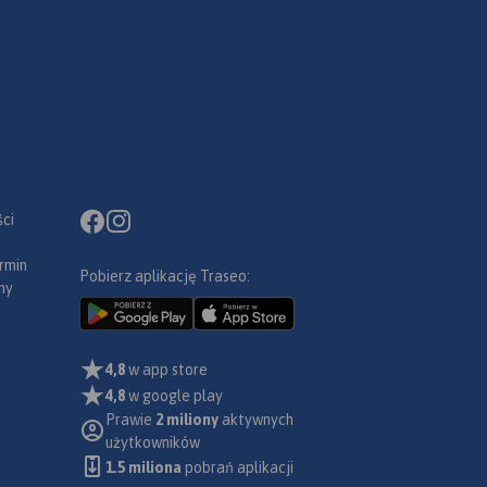
ci
rmin
Pobierz aplikację Traseo:
ny
4,8
w app store
4,8
w google play
Prawie
2 miliony
aktywnych
użytkowników
1.5 miliona
pobrań aplikacji