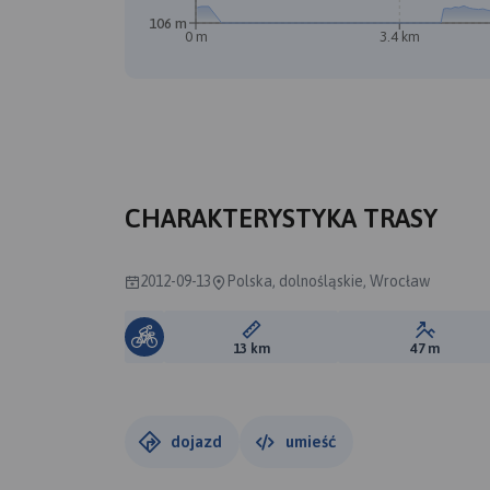
106 m
0 m
3.4 km
CHARAKTERYSTYKA TRASY
2012-09-13
Polska, dolnośląskie, Wrocław
Długość trasy:
Suma prz
13 km
47 m
dojazd
umieść