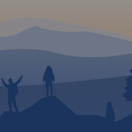
go –
mki,
y,
liwości
iele
ożna
seo na
k