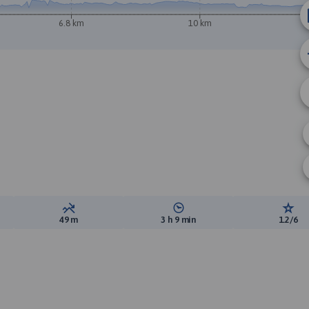
6.8 km
10 km
B
ewyższeń:
Suma spadków:
Średni czas potrzebny na pokon
Ocen
49 m
3 h 9 min
1.2/6