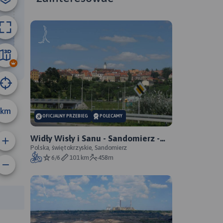
11 km
km
OFICJALNY PRZEBIEG
POLECAMY
Widły Wisły i Sanu - Sandomierz -
Zawichost - Annopol - oficjalny
Polska, świętokrzyskie, Sandomierz
6/6
101 km
458m
przebieg
anie trasy:
a trasy: