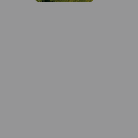
MAPA TURYSTYCZNA W
APLIKACJI TRASEO
Mapa turystyczna "Góry
Świętokrzyskie" przedstawia
całość masywu, położonego w
centralnej części Wyżyny