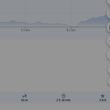
5.5 km
8.2 km
ewyższeń:
Suma spadków:
Średni czas potrzebny na pokon
Ocen
61 m
2 h 18 min
3.9/6