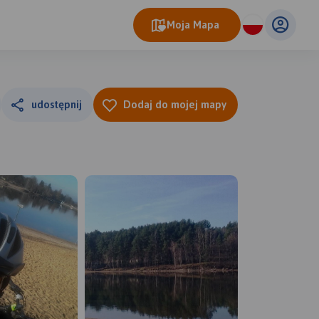
Moja Mapa
udostępnij
Dodaj do mojej mapy