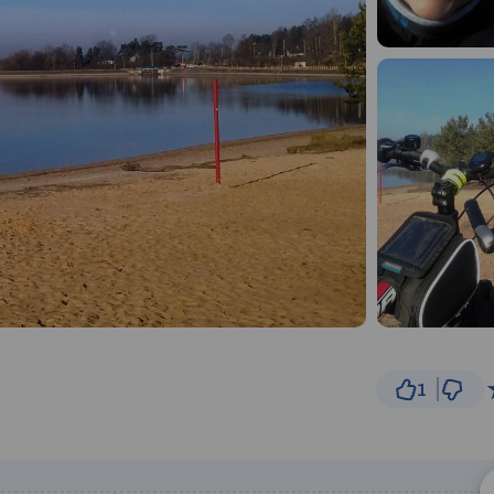
1
1 
© Traseo Map
© OpenMapTiles
© OpenStreetMap cont
B
A