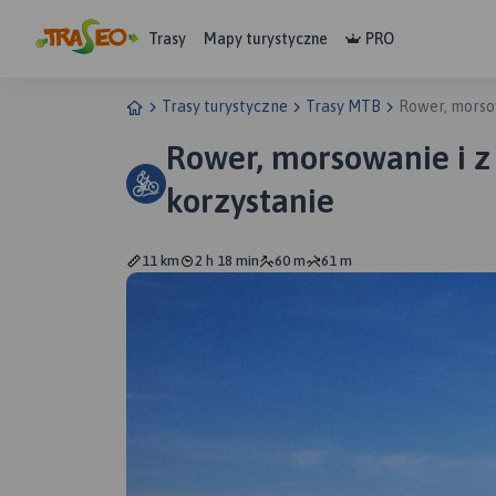
Trasy
Mapy turystyczne
PRO
Trasy turystyczne
Trasy MTB
Rower, morso
Rower, morsowanie i z
korzystanie
11 km
2 h 18 min
60 m
61 m