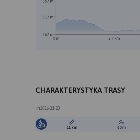
367 m
317 m
267 m
0 m
2.7 km
CHARAKTERYSTYKA TRASY
2016-11-23
Długość trasy:
Suma prz
11 km
60 m