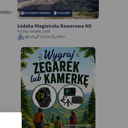
wności
OFICJALNY PRZEBIEG
POLECAMY
Łódzka Magistrala Rowerowa NS
Polska, łódzkie, Łódź
6/6
201 km
300m