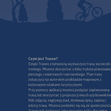
Czym jest Traseo?
Dzięki Traseo z łatwością wyznaczysz trasę wycieczki
treningu. Możesz skorzystać z kilku trybów planowania
pieszego, rowerowych i narciarskiego. Plan trasy
zobaczysz na autorskim podkładzie mapowym z
kolorowymi szlakami turystycznymi.
Przy pomocy aplikacji możesz podążać zaplanowaną
trasą lub skorzystać z propozycji innych użytkowników
Rób zdjęcia, nagrywaj ślad, dodawaj opisy, zapisuj i
edytuj trasę. Możesz podzielić się nią ze społeczności
Traseo lub zachować jako prywatną tylko dla siebie,