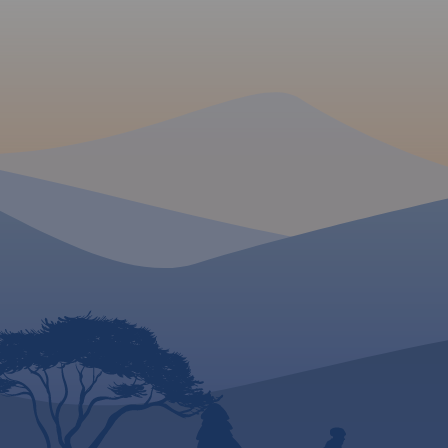
Kieleckiej. Niezbyt wymagający
teren sprawia, że jego ścieżki
przemierzać mogą także mniej
doświadczeni turyści. Obszar
przedstawiony na mapie
zamyka się w granicach:
Końskie na północy, Raków na
południu, Ostrowiec
Świętokrzyski na wschodzie,
Dobrzeszów na zachodzie.
Rok
wydania 2023