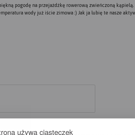
 piękną pogodę na przejażdżkę rowerową zwieńczoną kąpielą.
peratura wody już iście zimowa :) Jak ja lubię te nasze akty
trona używa ciasteczek