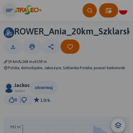
ROWER_Ania_20km_Szklarsk
19 km
168 m
159 m
Polska, dolnośląskie, Jakuszyce, Szklarska Poręba, powiat karkonoski
Jackoc
obserwuj
Jackoc
2 km
0
1.0/6
© Traseo Map
© OpenMapTiles
© OpenStreetMap contributors
992 m