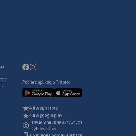
ci
rmin
Pobierz aplikację Traseo:
ny
4,8
w app store
4,8
w google play
Prawie
2 miliony
aktywnych
użytkowników
1.5 miliona
pobrań aplikacji