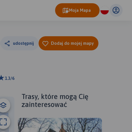
Moja Mapa
udostępnij
Dodaj do mojej mapy
1.3/6
km
ributors
Trasy, które mogą Cię
zainteresować