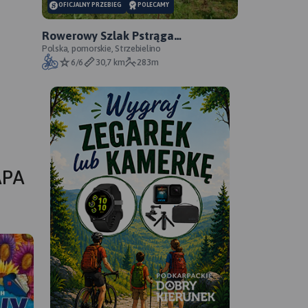
OFICJALNY PRZEBIEG
POLECAMY
Rowerowy Szlak Pstrąga
Tęczowego - oficjalny przebieg
Polska, pomorskie, Strzebielino
6/6
30,7 km
283m
APA