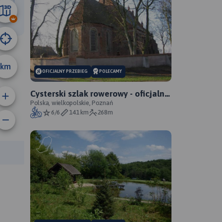
16 km
km
OFICJALNY PRZEBIEG
POLECAMY
Cysterski szlak rowerowy - oficjalny
przebieg
Polska, wielkopolskie, Poznań
6/6
141 km
268m
anie trasy:
a trasy: