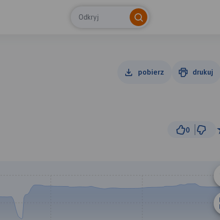
Odkryj
pobierz
drukuj
0
1 
© Traseo Map
© OpenMapTiles
© OpenStreetMap cont
B