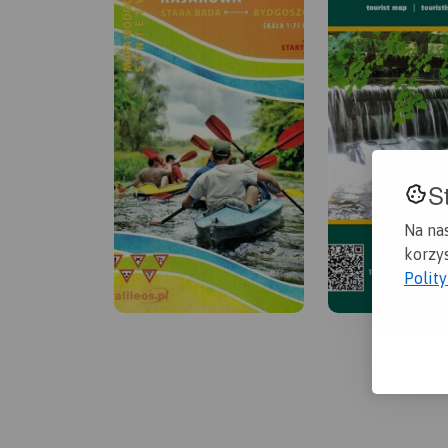
S
Na na
korzys
Polit