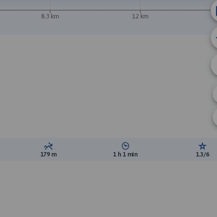
8.3 km
12 km
ewyższeń:
Suma spadków:
Średni czas potrzebny na pokon
Ocen
179 m
1 h 1 min
1.3/6