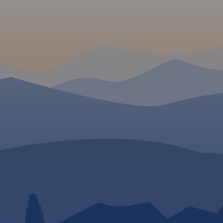
Golub-Dobrzyń oraz
Bydgoszcz.
Rok wydania 2017