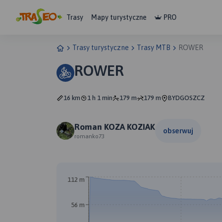
Trasy
Mapy turystyczne
PRO
Trasy turystyczne
Trasy MTB
ROWER
ROWER
16 km
1 h 1 min
179 m
179 m
BYDGOSZCZ
Roman KOZA KOZIAK
obserwuj
romanko73
112 m
56 m