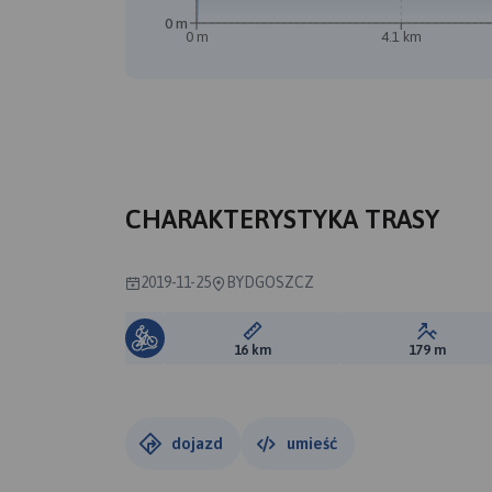
0 m
0 m
4.1 km
A
CHARAKTERYSTYKA TRASY
2019-11-25
BYDGOSZCZ
Długość trasy:
Suma prz
16 km
179 m
dojazd
umieść