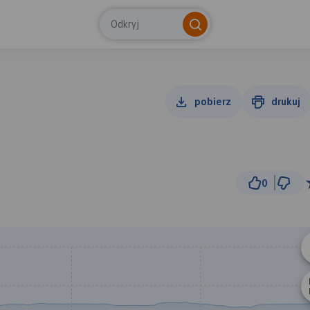
Odkryj
pobierz
drukuj
0
1
© Traseo Map
© OpenMapTiles
© OpenStreetMap cont
A