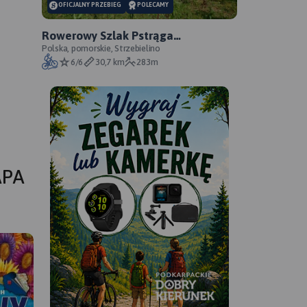
OFICJALNY PRZEBIEG
POLECAMY
Rowerowy Szlak Pstrąga
Tęczowego - oficjalny przebieg
Polska, pomorskie, Strzebielino
6/6
30,7 km
283m
APA