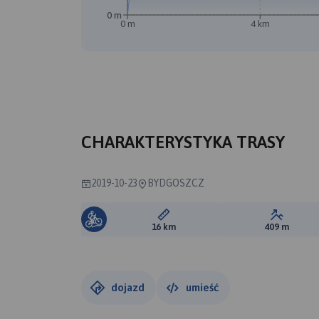
0 m
0 m
4 km
B
CHARAKTERYSTYKA TRASY
2019-10-23
BYDGOSZCZ
Długość trasy:
Suma prz
16 km
409 m
dojazd
umieść