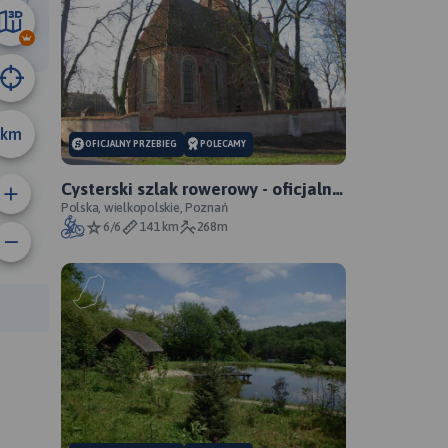
16 km
km
OFICJALNY PRZEBIEG
POLECAMY
Cysterski szlak rowerowy - oficjalny
przebieg
Polska, wielkopolskie, Poznań
6/6
141 km
268m
anie trasy:
a trasy: