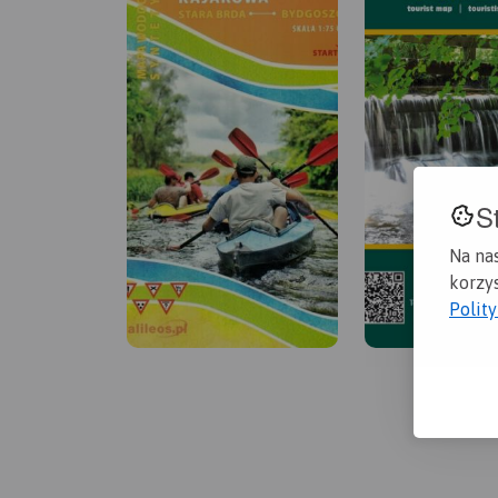
S
Na na
korzys
Polit