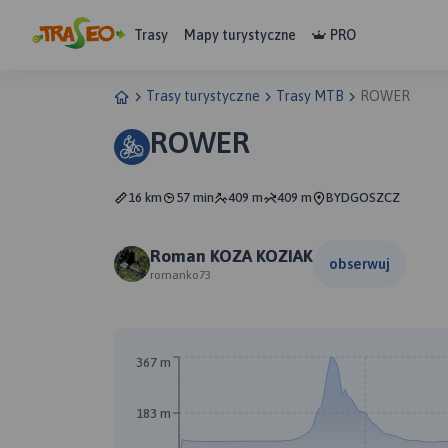
Trasy
Mapy turystyczne
PRO
Trasy turystyczne
Trasy MTB
ROWER
ROWER
16 km
57 min
409 m
409 m
BYDGOSZCZ
Roman KOZA KOZIAK
obserwuj
romanko73
367 m
183 m