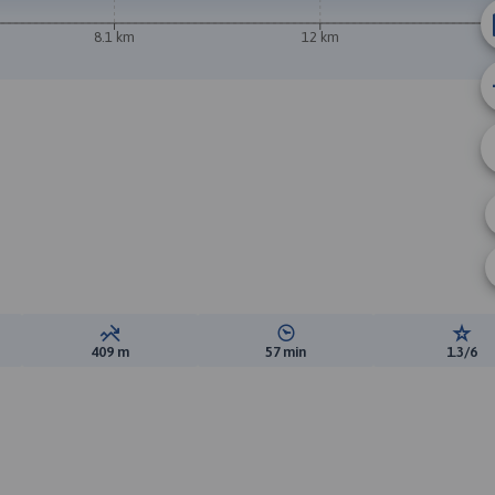
8.1 km
12 km
ewyższeń:
Suma spadków:
Średni czas potrzebny na pokon
Ocen
409 m
57 min
1.3/6