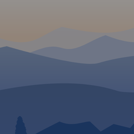
Golub-Dobrzyń oraz
Bydgoszcz.
Rok wydania 2017