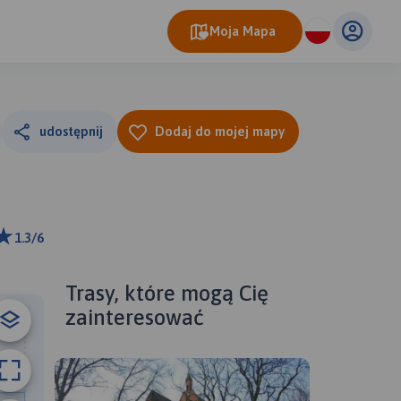
Moja Mapa
udostępnij
Dodaj do mojej mapy
1.3/6
 km
ributors
Trasy, które mogą Cię
zainteresować