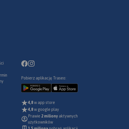
ci
rmin
Pobierz aplikację Traseo:
ny
4,8
w app store
4,8
w google play
Prawie
2 miliony
aktywnych
użytkowników
1.5 miliona
pobrań aplikacji