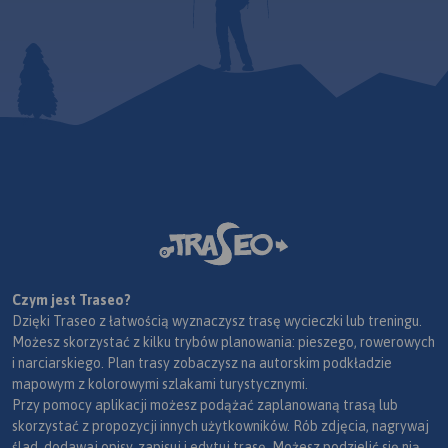
Czym jest Traseo?
Dzięki Traseo z łatwością wyznaczysz trasę wycieczki lub treningu.
Możesz skorzystać z kilku trybów planowania: pieszego, rowerowych
i narciarskiego. Plan trasy zobaczysz na autorskim podkładzie
mapowym z kolorowymi szlakami turystycznymi.
Przy pomocy aplikacji możesz podążać zaplanowaną trasą lub
skorzystać z propozycji innych użytkowników. Rób zdjęcia, nagrywaj
ślad, dodawaj opisy, zapisuj i edytuj trasę. Możesz podzielić się nią