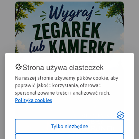
kilometraż rzeki oraz obiekty
zas
istotne dla kajakarza takie
Che
jak miejsca niebezpieczne,
Gol
przeszkody na trasie spływu,
Byd
pola biwakowe.
201
Mapa jest zorientowana
zgodnie z kierunkiem
płynięcia.
Strona używa ciasteczek
Na naszej stronie używamy plików cookie, aby
poprawić jakość korzystania, oferować
spersonalizowane treści i analizować ruch.
Polityka cookies
Tylko niezbędne