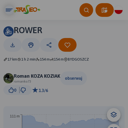
ROWER
17 km
1 h 2 min
154 m
154 m
BYDGOSZCZ
Roman KOZA KOZIAK
obserwuj
romanko73
3 km
0
1.3/6
© Traseo Map
© OpenMapTiles
© OpenStreetMap contributors
111 m
B