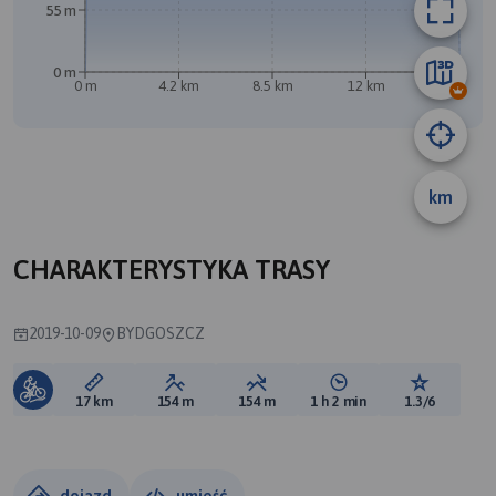
55 m
0 m
0 m
4.2 km
8.5 km
12 km
17 km
A
km
CHARAKTERYSTYKA TRASY
2019-10-09
BYDGOSZCZ
Długość trasy:
Suma przewyższeń:
Suma spadków:
Średni czas potrzebny 
Ocena tras
17 km
154 m
154 m
1 h 2 min
1.3/6
dojazd
umieść