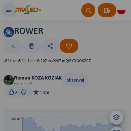
ROWER
16 km
1 h 9 min
207 m
207 m
BYDGOSZCZ
Roman KOZA KOZIAK
obserwuj
romanko73
3 km
0
1.3/6
© Traseo Map
© OpenMapTiles
© OpenStreetMap contributors
106 m
B