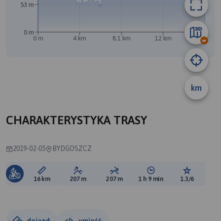
53 m
0 m
0 m
4 km
8.1 km
12 km
16 km
A
km
CHARAKTERYSTYKA TRASY
2019-02-05
BYDGOSZCZ
Długość trasy:
Suma przewyższeń:
Suma spadków:
Średni czas potrzebny 
Ocena tras
16 km
207 m
207 m
1 h 9 min
1.3/6
dojazd
umieść