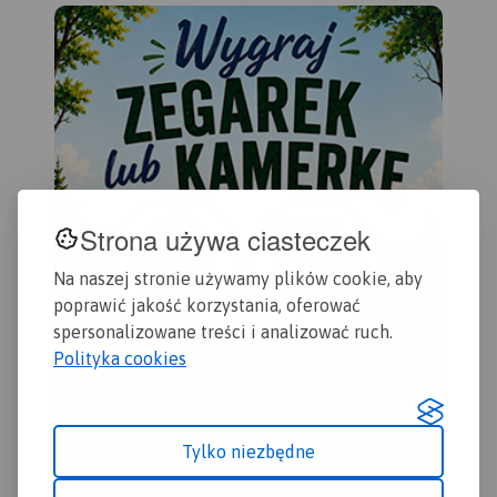
kilometraż rzeki oraz obiekty
zas
istotne dla kajakarza takie
Che
jak miejsca niebezpieczne,
Gol
przeszkody na trasie spływu,
Byd
pola biwakowe.
201
Mapa jest zorientowana
zgodnie z kierunkiem
płynięcia.
Strona używa ciasteczek
Na naszej stronie używamy plików cookie, aby
poprawić jakość korzystania, oferować
spersonalizowane treści i analizować ruch.
Polityka cookies
Tylko niezbędne