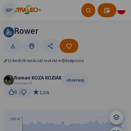
Rower
11 km
38 min
142 m
142 m
Bydgoszcz
Roman KOZA KOZIAK
obserwuj
romanko73
2 km
0
1.3/6
© Traseo Map
© OpenMapTiles
© OpenStreetMap contributors
100 m
A