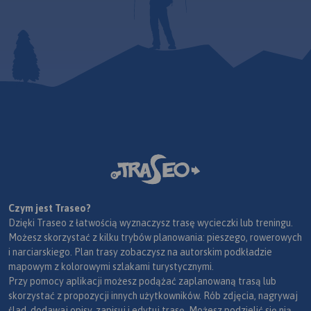
Czym jest Traseo?
Dzięki Traseo z łatwością wyznaczysz trasę wycieczki lub treningu.
Możesz skorzystać z kilku trybów planowania: pieszego, rowerowych
i narciarskiego. Plan trasy zobaczysz na autorskim podkładzie
mapowym z kolorowymi szlakami turystycznymi.
Przy pomocy aplikacji możesz podążać zaplanowaną trasą lub
skorzystać z propozycji innych użytkowników. Rób zdjęcia, nagrywaj
ślad, dodawaj opisy, zapisuj i edytuj trasę. Możesz podzielić się nią