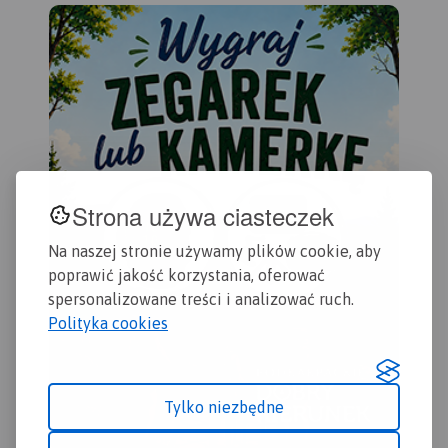
kilometraż rzeki oraz obiekty
zas
istotne dla kajakarza takie
Che
jak miejsca niebezpieczne,
Gol
przeszkody na trasie spływu,
Byd
pola biwakowe.
201
Mapa jest zorientowana
zgodnie z kierunkiem
płynięcia.
Strona używa ciasteczek
Na naszej stronie używamy plików cookie, aby
poprawić jakość korzystania, oferować
spersonalizowane treści i analizować ruch.
Polityka cookies
Tylko niezbędne