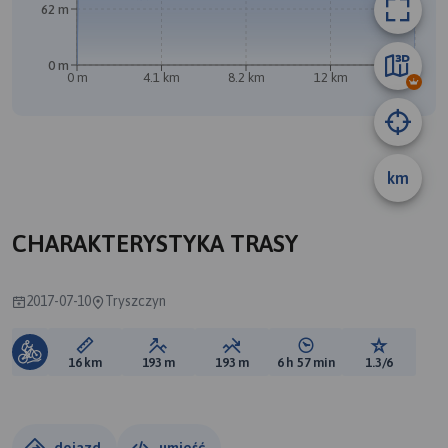
62 m
0 m
0 m
4.1 km
8.2 km
12 km
16 km
km
A
CHARAKTERYSTYKA TRASY
2017-07-10
Tryszczyn
Długość trasy:
Suma przewyższeń:
Suma spadków:
Średni czas potrzebny 
Ocena tras
16 km
193 m
193 m
6 h 57 min
1.3/6
dojazd
umieść