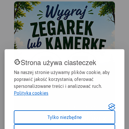
kilometraż rzeki oraz obiekty
zas
istotne dla kajakarza takie
Che
jak miejsca niebezpieczne,
Gol
przeszkody na trasie spływu,
Byd
pola biwakowe.
201
Mapa jest zorientowana
zgodnie z kierunkiem
płynięcia.
Strona używa ciasteczek
Na naszej stronie używamy plików cookie, aby
poprawić jakość korzystania, oferować
spersonalizowane treści i analizować ruch.
Polityka cookies
Tylko niezbędne