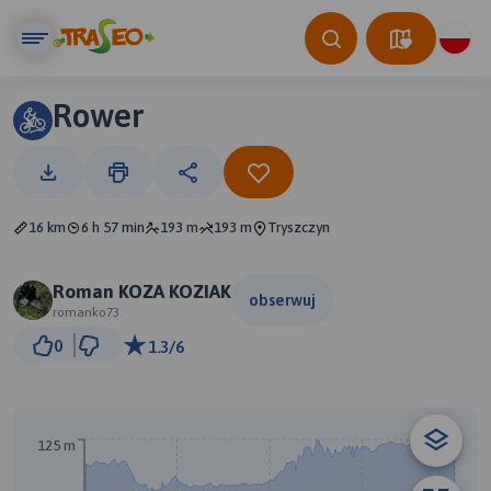
Rower
16 km
6 h 57 min
193 m
193 m
Tryszczyn
Roman KOZA KOZIAK
obserwuj
romanko73
3 km
0
1.3/6
© Traseo Map
© OpenMapTiles
© OpenStreetMap contributors
B
125 m