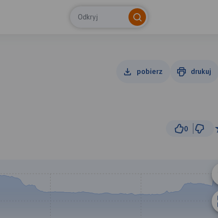
Odkryj
pobierz
drukuj
0
3 
© Traseo Map
© OpenMapTiles
© OpenStreetMap cont
A