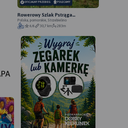
OFICJALNY PRZEBIEG
POLECAMY
Rowerowy Szlak Pstrąga
Tęczowego - oficjalny przebieg
Polska, pomorskie, Strzebielino
6/6
30,7 km
283m
APA