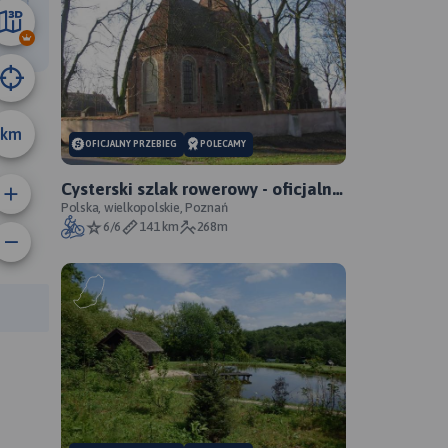
16 km
km
OFICJALNY PRZEBIEG
POLECAMY
Cysterski szlak rowerowy - oficjalny
przebieg
Polska, wielkopolskie, Poznań
6/6
141 km
268m
anie trasy:
a trasy: