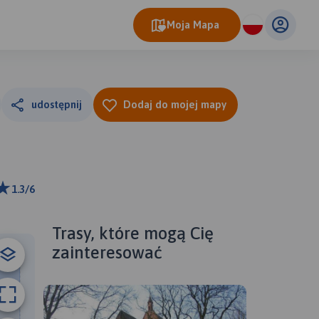
Moja Mapa
udostępnij
Dodaj do mojej mapy
1.3/6
km
ributors
Trasy, które mogą Cię
zainteresować