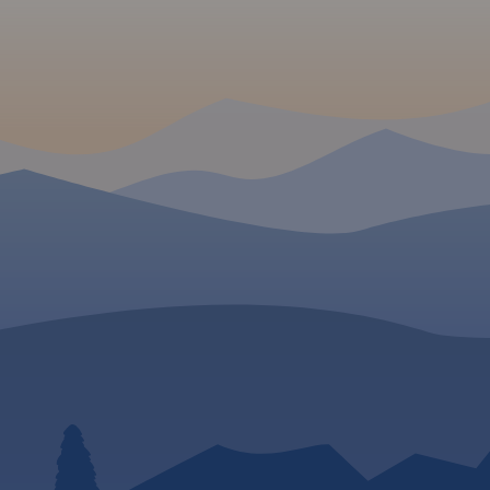
Golub-Dobrzyń oraz
Bydgoszcz.
Rok wydania 2017