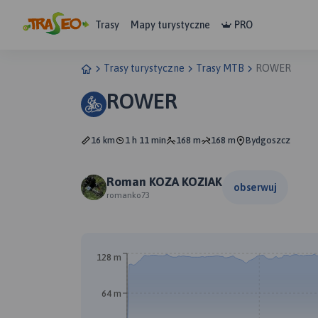
Trasy
Mapy turystyczne
PRO
Trasy turystyczne
Trasy MTB
ROWER
ROWER
16 km
1 h 11 min
168 m
168 m
Bydgoszcz
Roman KOZA KOZIAK
obserwuj
romanko73
128 m
64 m