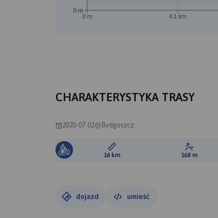
0 m
0 m
4.1 km
CHARAKTERYSTYKA TRASY
2020-07-02
Bydgoszcz
Długość trasy:
Suma prz
16 km
168 m
dojazd
umieść