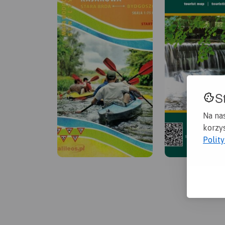
S
Na na
korzys
Polit