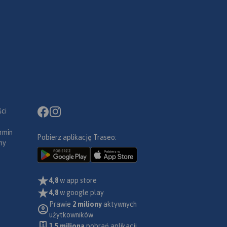
ci
rmin
Pobierz aplikację Traseo:
ny
4,8
w app store
4,8
w google play
Prawie
2 miliony
aktywnych
użytkowników
1.5 miliona
pobrań aplikacji