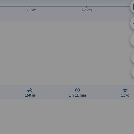
8.3 km
12 km
B
ewyższeń:
Suma spadków:
Średni czas potrzebny na pokon
Ocen
168 m
1 h 11 min
1.3/6