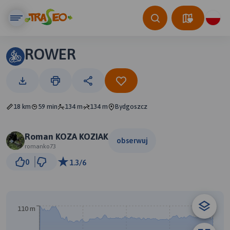
ROWER
18 km
59 min
134 m
134 m
Bydgoszcz
Roman KOZA KOZIAK
obserwuj
romanko73
3 km
0
1.3/6
© Traseo Map
© OpenMapTiles
© OpenStreetMap contributors
110 m
B