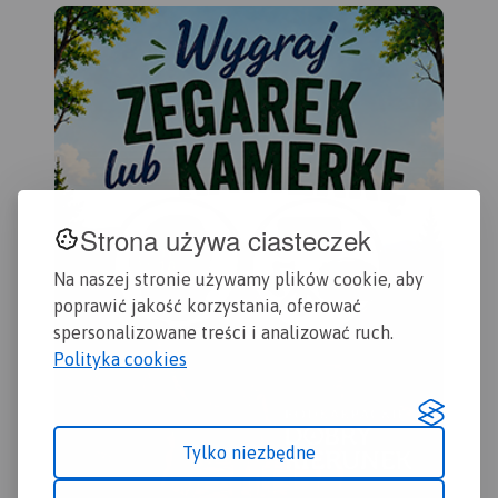
kilometraż rzeki oraz obiekty
zas
istotne dla kajakarza takie
Che
jak miejsca niebezpieczne,
Gol
przeszkody na trasie spływu,
Byd
pola biwakowe.
201
Mapa jest zorientowana
zgodnie z kierunkiem
płynięcia.
Strona używa ciasteczek
Na naszej stronie używamy plików cookie, aby
poprawić jakość korzystania, oferować
spersonalizowane treści i analizować ruch.
Polityka cookies
Tylko niezbędne