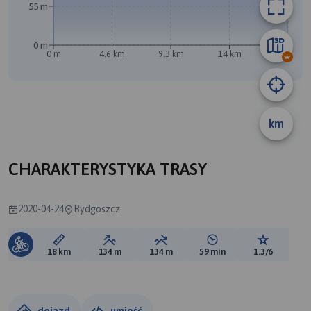
55 m
0 m
0 m
4.6 km
9.3 km
14 km
18 km
A
km
CHARAKTERYSTYKA TRASY
2020-04-24
Bydgoszcz
Długość trasy:
Suma przewyższeń:
Suma spadków:
Średni czas potrzebny 
Ocena tras
18 km
134 m
134 m
59 min
1.3/6
dojazd
umieść