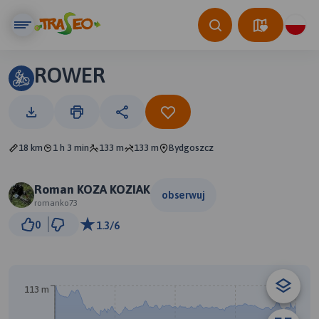
ROWER
18 km
1 h 3 min
133 m
133 m
Bydgoszcz
Roman KOZA KOZIAK
obserwuj
romanko73
3 km
0
1.3/6
© Traseo Map
© OpenMapTiles
© OpenStreetMap contributors
113 m
B