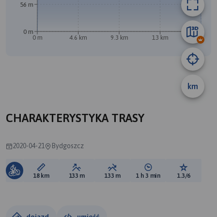
56 m
0 m
0 m
4.6 km
9.3 km
13 km
18 km
A
km
CHARAKTERYSTYKA TRASY
2020-04-21
Bydgoszcz
Długość trasy:
Suma przewyższeń:
Suma spadków:
Średni czas potrzebny 
Ocena tras
18 km
133 m
133 m
1 h 3 min
1.3/6
dojazd
umieść