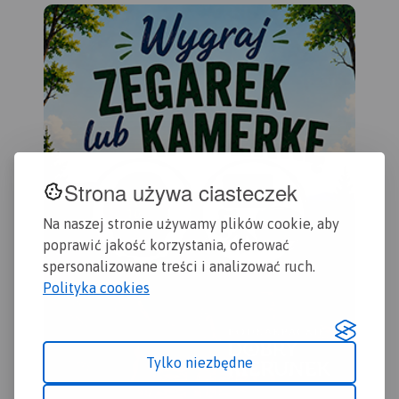
kilometraż rzeki oraz obiekty
zas
istotne dla kajakarza takie
Che
jak miejsca niebezpieczne,
Gol
przeszkody na trasie spływu,
Byd
pola biwakowe.
201
Mapa jest zorientowana
zgodnie z kierunkiem
płynięcia.
Strona używa ciasteczek
Na naszej stronie używamy plików cookie, aby
poprawić jakość korzystania, oferować
spersonalizowane treści i analizować ruch.
Polityka cookies
Tylko niezbędne