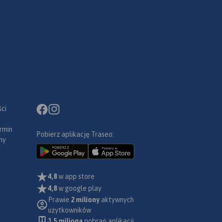
ci
rmin
Pobierz aplikację Traseo:
ny
4,8
w app store
4,8
w google play
Prawie
2 miliony
aktywnych
użytkowników
1.5 miliona
pobrań aplikacji