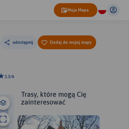
Moja Mapa
udostępnij
Dodaj do mojej mapy
1.3/6
 km
ributors
Trasy, które mogą Cię
zainteresować