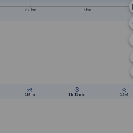
8.6 km
13 km
ewyższeń:
Suma spadków:
Średni czas potrzebny na pokon
Ocen
192 m
1 h 11 min
1.3/6