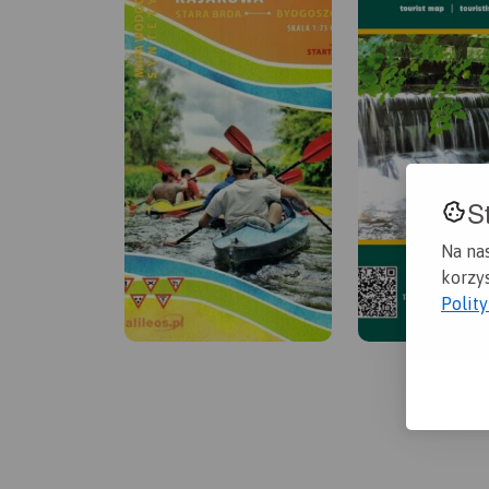
S
Na na
korzys
Polit