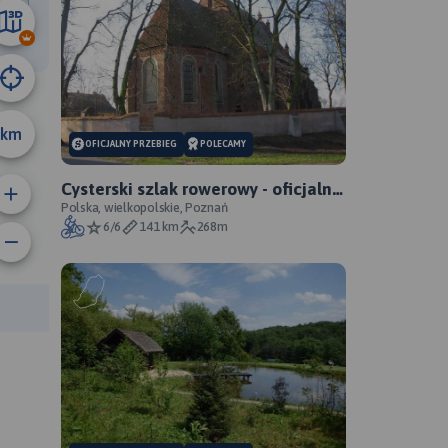
17 km
km
OFICJALNY PRZEBIEG
POLECAMY
Cysterski szlak rowerowy - oficjalny
przebieg
Polska, wielkopolskie, Poznań
6/6
141 km
268m
anie trasy:
a trasy: