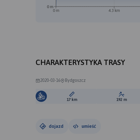
0 m
0 m
4.3 km
B
CHARAKTERYSTYKA TRASY
2020-03-16
Bydgoszcz
Długość trasy:
Suma prz
17 km
192 m
dojazd
umieść