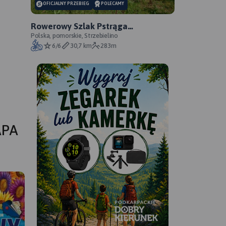
OFICJALNY PRZEBIEG
POLECAMY
Rowerowy Szlak Pstrąga
Tęczowego - oficjalny przebieg
Polska, pomorskie, Strzebielino
6/6
30,7 km
283m
APA