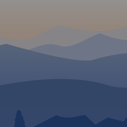
Golub-Dobrzyń oraz
Bydgoszcz.
Rok wydania 2017