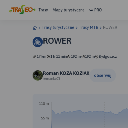
Trasy
Mapy turystyczne
PRO
Trasy turystyczne
Trasy MTB
ROWER
ROWER
17 km
1 h 11 min
192 m
192 m
Bydgoszcz
Roman KOZA KOZIAK
obserwuj
romanko73
110 m
55 m