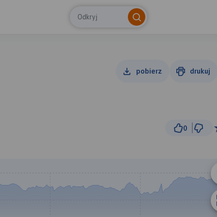
Odkryj
pobierz
drukuj
0
1
© Traseo Map
© OpenMapTiles
© OpenStreetMap cont
A