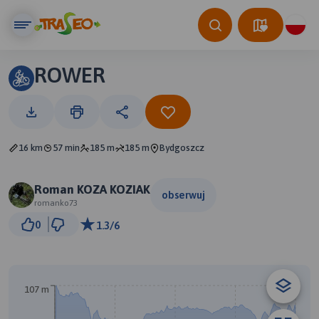
ROWER
16 km
57 min
185 m
185 m
Bydgoszcz
Roman KOZA KOZIAK
obserwuj
romanko73
3 km
0
1.3/6
© Traseo Map
© OpenMapTiles
© OpenStreetMap contributors
107 m
B