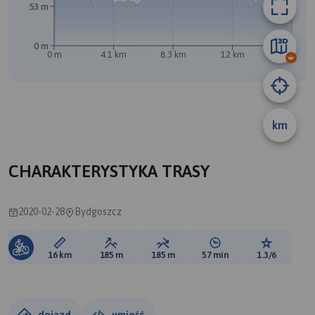
53 m
0 m
0 m
4.1 km
8.3 km
12 km
16 km
A
km
CHARAKTERYSTYKA TRASY
2020-02-28
Bydgoszcz
Długość trasy:
Suma przewyższeń:
Suma spadków:
Średni czas potrzebny 
Ocena tras
16 km
185 m
185 m
57 min
1.3/6
dojazd
umieść