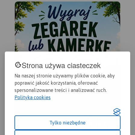
kilometraż rzeki oraz obiekty
zas
istotne dla kajakarza takie
Che
jak miejsca niebezpieczne,
Gol
przeszkody na trasie spływu,
Byd
pola biwakowe.
201
Mapa jest zorientowana
zgodnie z kierunkiem
płynięcia.
Strona używa ciasteczek
Na naszej stronie używamy plików cookie, aby
poprawić jakość korzystania, oferować
spersonalizowane treści i analizować ruch.
Polityka cookies
Tylko niezbędne