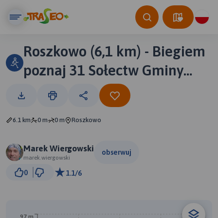
Roszkowo (6,1 km) - Biegiem
poznaj 31 Sołectw Gminy
Pruszcz Gdański
6.1 km
0 m
0 m
Roszkowo
Marek Wiergowski
obserwuj
marek.wiergowski
500 m
0
1.1/6
© Traseo Map
© OpenMapTiles
© OpenStreetMap contributors
97 m