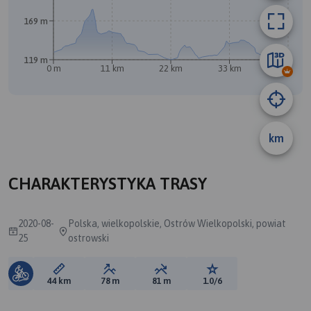
169 m
B
A
119 m
0 m
11 km
22 km
33 km
44 km
km
CHARAKTERYSTYKA TRASY
2020-08-
Polska, wielkopolskie, Ostrów Wielkopolski, powiat
25
ostrowski
Długość trasy:
Suma przewyższeń:
Suma spadków:
Ocena trasy:
44 km
78 m
81 m
1.0/6