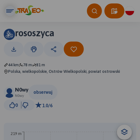
rososzyca
44 km
78 m
81 m
Polska, wielkopolskie, Ostrów Wielkopolski, powiat ostrowski
N0wy
obserwuj
N0wy
3 km
0
1.0/6
© Traseo Map
© OpenMapTiles
© OpenStreetMap contributors
219 m