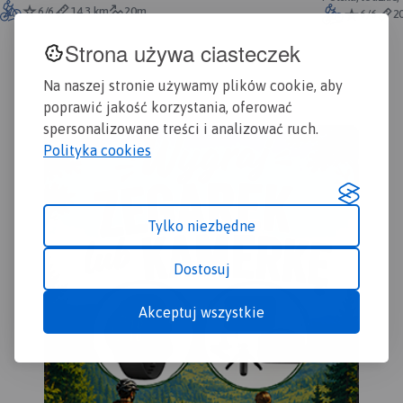
Ma
6/6
14,3 km
20m
6/6
2
Sło
akt
Strona używa ciasteczek
eks
pod
Na naszej stronie używamy plików cookie, aby
i j
poprawić jakość korzystania, oferować
bud
spersonalizowane treści i analizować ruch.
ora
Polityka cookies
za
gra
Mie
wyb
Tylko niezbędne
par
por
par
Dostosuj
wię
ob
Akceptuj wszystkie
UN
ję
an
sło
Map