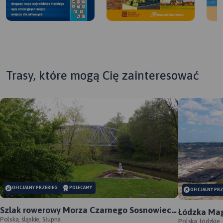
Trasy, które mogą Cię zainteresować
MAPA TURYSTYCZNA W
APLIKACJI TRASEO
MAPA TURYSTYCZNA W
APLIKACJI TRASEO
MAP
OFICJALNY PRZEBIEG
POLECAMY
OFICJALNY PR
APL
Szlak rowerowy Morza Czarnego Sosnowiec -
Łódzka Mag
oficjalny przebieg
Polska, śląskie, Słupna
Polska, łódzkie,