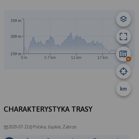
© Traseo Map
© OpenMapTiles
© OpenStreetMap contributors
359 m
309 m
B
A
259 m
0 m
5.7 km
11 km
17 km
23 km
km
CHARAKTERYSTYKA TRASY
2020-07-21
Polska, śląskie, Zabrze