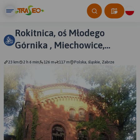
Rokitnica, oś Młodego
Górnika , Miechowice,
Stolarzowice, Grzybowice
23 km
2 h 6 min
126 m
117 m
Polska, śląskie, Zabrze