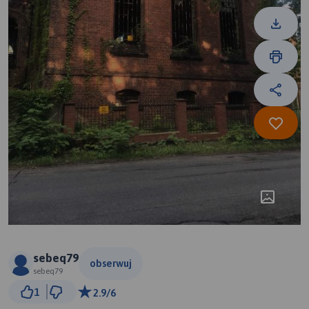
sebeq79
obserwuj
sebeq79
1 km
1
2.9/6