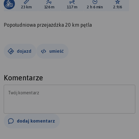
Długość trasy:
Suma przewyższeń:
Suma spadków:
Średni czas potrzebny 
Ocena tras
23 km
126 m
117 m
2 h 6 min
2.9/6
Popołudniowa przejażdżka 20 km pętla
dojazd
umieść
Komentarze
Twój komentarz
dodaj komentarz