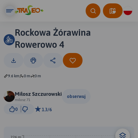
Rockowa Żórawina
Rowerowo 4
9.6 km
0 m
0 m
Miłosz Szczurowski
obserwuj
milosz.71
2 km
0
1.3/6
© Traseo Map
© OpenMapTiles
© OpenStreetMap contributors
A
226 m