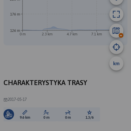
176 m
126 m
0 m
2.3 km
4.7 km
7.1 km
9.5 km
km
B
CHARAKTERYSTYKA TRASY
2017-05-17
Długość trasy:
Suma przewyższeń:
Suma spadków:
Ocena trasy:
9.6 km
0 m
0 m
1.3/6