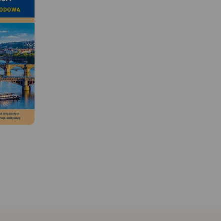
MAPA TURYSTYCZNA W
APLIKACJI TRASEO
 W
Mapa Opola i okolic ob
uroregionu
obszar województwa w s
je území
1:190 000. Mapa zawier
říhraničí:
aktualny przebieg dróg 
ě okresy
, na polské
numeracją, odległości
ojvodství.
drogowe, granice powia
racovaný
 podklad
gmin ponadto stacje pa
ezbytné
MAPA TURYSTYCZNA W
hotele, parkingi, zabytki
 aktivní
APLIKACJI TRASEO
zaznaczono wszystkie
shraniční
cována v