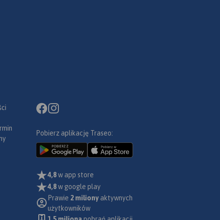
ci
rmin
Pobierz aplikację Traseo:
ny
4,8
w app store
4,8
w google play
Prawie
2 miliony
aktywnych
użytkowników
1.5 miliona
pobrań aplikacji