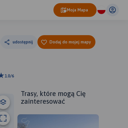
Moja Mapa
udostępnij
Dodaj do mojej mapy
1.0/6
ributors
Trasy, które mogą Cię
zainteresować