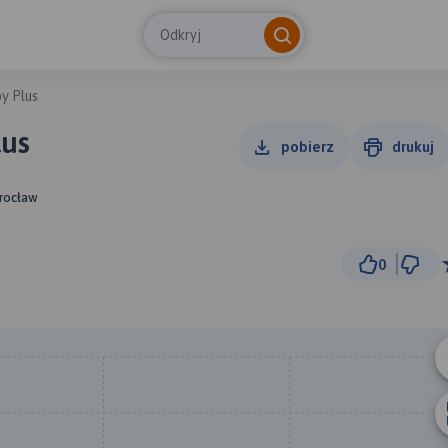
Odkryj
y Plus
lus
pobierz
drukuj
Wrocław
0
1 km
© Traseo Map
© OpenMapTiles
© OpenStreetMap cont