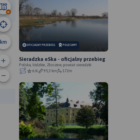
16 km
km
OFICJALNY PRZEBIEG
POLECAMY
Sieradzka eSka - oficjalny przebieg
Polska, łódzkie, Złoczew, powiat sieradzki
6/6
95,3 km
172m
anie trasy:
a trasy: