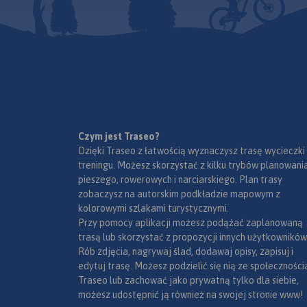
polecanych atrakcji: zamki,
parkingi i promy w
pałace, muzea, skanseny,
lotnicze, obszary l
kopalnie, twierdze, osobliwości
narodowe, uzdrowis
przyrody, uzdrowiska i wiele
ośrodki narciarskie
innych. Zapraszamy do
Liście UNESCO. 
lektury! Mapę offline można
językach: polskim, 
zakupić w aplikacji Traseo na
czeskim i słowackim
urządzenia mobilne.
Rok
Mapa dodatkowo za
wydania 2019
- schemat dróg p
Czym jest Traseo?
Słowacji i w Czecha
Dzięki Traseo z łatwością wyznaczysz trasę wycieczki
- wykaz wę
treningu. Możesz skorzystać z kilku trybów planowania
autostradach i
pieszego, rowerowych i narciarskiego. Plan trasy
ekspresowych na Sło
zobaczysz na autorskim podkładzie mapowym z
- plany Pragi i Braty
kolorowymi szlakami turystycznymi.
- schemat metra w P
Przy pomocy aplikacji możesz podążać zaplanowaną
- informacje prak
trasą lub skorzystać z propozycji innych użytkowników
podróżujących s
Rób zdjęcia, nagrywaj ślad, dodawaj opisy, zapisuj i
po Słowacji i Czech
edytuj trasę. Możesz podzielić się nią ze społeczności
wybrane przepisy
Traseo lub zachować jako prywatną tylko dla siebie,
wymagane dok
możesz udostępnić ją również na swojej stronie www!
obowiązkowe wy