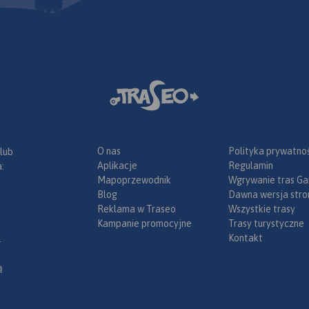
odne, porty
eśne, parki
ka, większe
, obiekty na
Legenda w
angielskim,
.
wiera:
łatnych na
ch;
O nas
Polityka prywatnoś
 lub
złów na
Aplikacje
Regulamin
:
 drogach
Mapoprzewodnik
Wgrywanie tras Ga
wacji;
Blog
Dawna wersja stro
sławy;
Reklama w Traseo
Wszystkie trasy
radze;
Kampanie promocyjne
Trasy turystyczne
tyczne dla
Kontakt
.
amochodem
ach (m.in.:
ą
 drogowe,
umenty,
posażenie