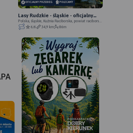
OFICJALNY PRZEBIEG
POLECAMY
Lasy Rudzkie - śląskie - oficjalny
przebieg
Polska, śląskie, Kuźnia Raciborska, powiat raciborski,
Park Krajobrazowy Cysterskie Kompozycje Krajo
6/6
34,9 km
86m
APA