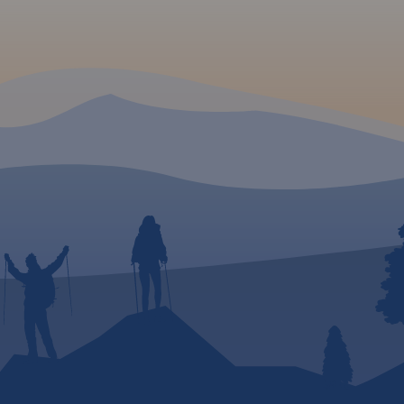
rócz
też
ocławia.
ono
zne
anie
ola w
 po