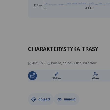
118 m
0 m
4.1 km
CHARAKTERYSTYKA TRASY
2020-09-10
Polska, dolnośląskie, Wrocław
Długość trasy:
Suma prz
16 km
46 m
dojazd
umieść