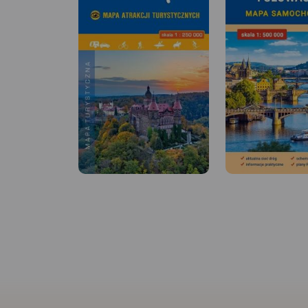
MAPA TURYSTYCZNA W
APLIKACJI TRASEO
MAPA TURYSTYCZNA
APLIKACJI TRASEO
Mapa Wrocławia i okolic na
Turistická mapa E
zachodzie sięga po centrum
Praděd zahrnu
Wrocławia, na wschodzie do
česko-polského p
Brzegu, południowa granica
na české stran
Jeseník a Bruntál
określona jest przez Wiązów,
straně Opolské v
północna przez Oleśnicę. Jest
Speciálně zp
kartografický
to obszar ograniczony
obsahuje n
współrzędnymi 17°04’ - 17°30’
informace pro
długości geograficznej
turistiku v pře
Mapa byla zpra