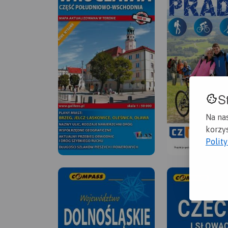
S
Na na
korzys
Polit