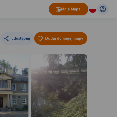
Moja Mapa
udostępnij
Dodaj do mojej mapy