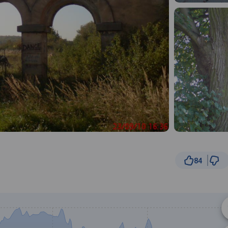
84
1
© Traseo Map
© OpenMapTiles
© OpenStreetMap cont