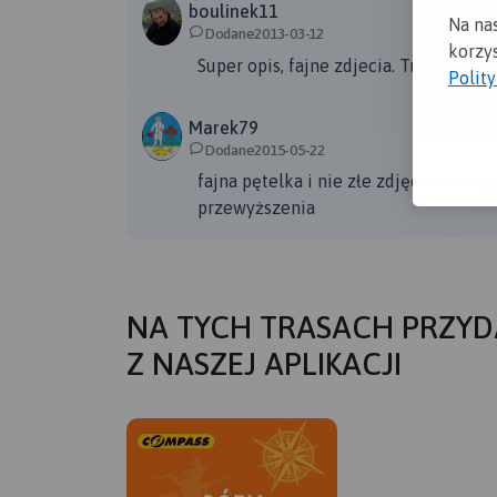
w początkowym miejscu.
boulinek11
Na na
Dodane2013-03-12
korzys
Super opis, fajne zdjecia. Trasa przy
Polit
Marek79
Dodane2015-05-22
fajna pętelka i nie złe zdjęcia szcze
przewyższenia
NA TYCH TRASACH PRZYD
Z NASZEJ APLIKACJI