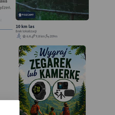
ława
ądzeń.
POLECAMY
ł
10 km las
a
Brak lokalizacji
6/6
9,8 km
209m
ząc w
ziców
leks
ego
uarium
om
j dla
ończymy