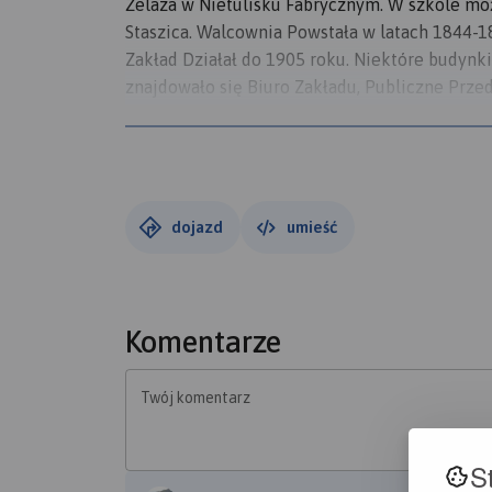
Żelaza w Nietulisku Fabrycznym. W szkole moż
Staszica. Walcownia Powstała w latach 1844-
Zakład Działał do 1905 roku. Niektóre budynki
znajdowało się Biuro Zakładu, Publiczne Prze
wyremontowany budynek jako zaplecze do nowo
założona 1857 roku i nazywał się Szkoła Górni
Podstawowa. Następnie zmierzamy przez Nietu
dół wyłaniają nam się ruiny papierni w Dołach
Witolda Gombrowicza. Kolejne kroki kierujem
dojazd
umieść
dolomitowe, następnie w Wiórach docieramy 
powstał w latach 1977 - 2007. Istnieje możli
odnaleziono szczątki Dinozaurów z ery triasu
Maryjne, warto odwiedzić to miejsce z całą r
Komentarze
Świętokrzyskiej, małego zoo, Misterium Męki 
Pielgrzyma. Cały obiekt zbudowany jest na wz
Twój komentarz
noclegowa oraz kilka restauracji. W sąsiedztw
osób niepełnosprawnych. Z Kałkowa podążamy 
S
Rezerwacie znajduje się pod ochroną wiele w