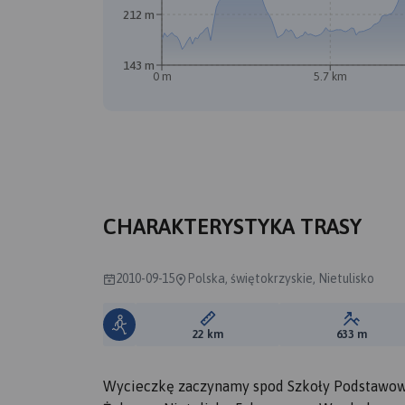
212 m
143 m
0 m
5.7 km
CHARAKTERYSTYKA TRASY
2010-09-15
Polska, świętokrzyskie, Nietulisko
Długość trasy:
Suma prz
22 km
633 m
Wycieczkę zaczynamy spod Szkoły Podstawowej