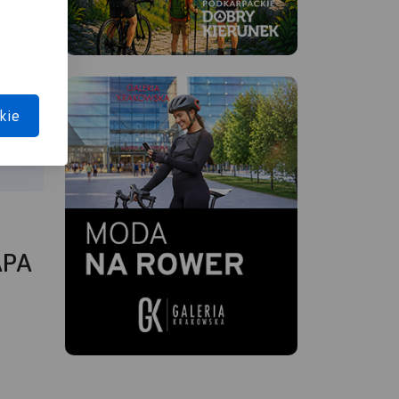
kie
APA