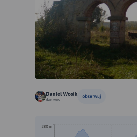
Daniel Wosik
obserwuj
dan.wos
280 m