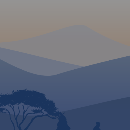
MAPA TURYSTYCZNA W
APLIKACJI TRASEO
Mapa turystyczna "Góry
Świętokrzyskie" przedstawia
całość masywu, położonego w
centralnej części Wyżyny
Kieleckiej. Niezbyt wymagający
teren sprawia, że jego ścieżki
przemierzać mogą także mniej
doświadczeni turyści. Obszar
przedstawiony na mapie
zamyka się w granicach:
Końskie na północy, Raków na
południu, Ostrowiec