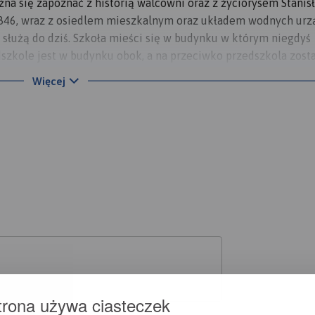
na się zapoznać z historią walcowni oraz z życiorysem Stanis
1846, wraz z osiedlem mieszkalnym oraz układem wodnych urz
 służą do dziś. Szkoła mieści się w budynku w którym niegdyś
dszkole jest w budynku obok, a na przeciwko przedszkola zosta
 powstałych kortów tenisowych. Szkoła w Nietulisku został
Więcej
czo-Rządowa w Nietulisku, dziś mieści się Publiczna Szkoła
lisko Duże oraz Górne ( Pomnik Przyrody Ożywionej ), schod
 Biskupich. Papiernia została założona w 1911 roku przez rod
y w kierunku Wiór, odwiedzamy Stary kamieniołom, skały
do Zapory Wodnej "Wióry" oraz zbiornika wodnego. Cały komp
wość odwiedzenia zapory od środka, na terenie zbiornika wodn
. Następnie kierujemy się do Kałkowa gdzie znajduje się Sankt
odziną. Godne polecenia jest również odwiedzenie: Golgoty
Pańskiej oraz Kościół, na terenie Sanktuarium funkcjonuje D
ór Sanktuarium w Licheniu. W pobliżu znajduje się dobra baza
ie znajduje się Dom Osób Starszych i Zakład Terapii Zajęciowe
do Krynek aby zwiedzić Rezerwat Przyrody "Skały", w 25ha
trona używa ciasteczek
ystających kamieni piaskowych z czasów kredy. Wycieczkę k