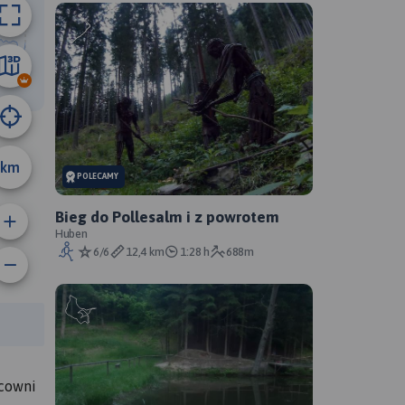
22 km
km
POLECAMY
Bieg do Pollesalm i z powrotem
Huben
6/6
12,4 km
1:28 h
688m
anie trasy:
a trasy:
lcowni