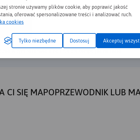
szej stronie używamy plików cookie, aby poprawić jakość
tania, oferować spersonalizowane treści i analizować ruch.
gotowana ciekawie i interesujaco
yka cookies
Tylko niezbędne
Dostosuj
Akceptuj wszyst
gólnie w tym rezerwacie no i nie złe tempo jak na takie
A CI SIĘ MAPOPRZEWODNIK LUB M