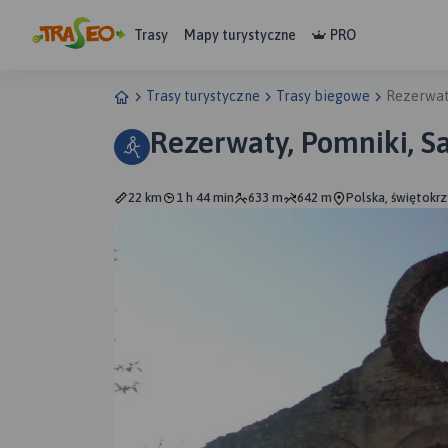
Trasy
Mapy turystyczne
PRO
Trasy turystyczne
Trasy biegowe
Rezerwaty
Rezerwaty, Pomniki, S
22 km
1 h 44 min
633 m
642 m
Polska, świętokrz