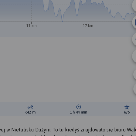
A
B
11 km
17 km
ewyższeń:
Suma spadków:
Średni czas potrzebny na pokon
Ocen
642 m
1 h 44 min
6/6
 w Nietulisku Dużym. To tu kiedyś znajdowało się biuro Wa